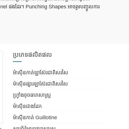
nel ផងដែរ។ Punching Shapes អាចរួមបញ្ចូលការ
ល់នូវម៉ាស៊ីនដាល់ធារាសាស្ត្រសម្រាប់លក់ ម៉ាស៊ីនដាល់
មុខងារជាច្រើនដូចជាប្រតិបត្តិការដាល់នៅក្នុងសន្លឹក
េទផ្សេងៗ។ ម៉ាស៊ីនកិនសន្លឹកត្រូវបានប្រើប្រាស់ជា
ប្រភេទផលិតផល
សាស្ត្រ។
ម៉ាស៊ីនកាត់ឡាស៊ែរជាតិសរសៃ
ម៉ាស៊ីនផ្សារឡាស៊ែរជាតិសរសៃ
ានបង្កើតឡើងនៅក្នុងផ្នែក ហើយវណ្ឌវង្កខាងក្រៅត្រូវ
ហ្វ្រាំងចុចធារាសាស្ត្រ
ម៉ាស៊ីនជាងដែក
ហើយទីបំផុតចូលទៅក្នុងការបើកជុំមួយ។
ម៉ាស៊ីនកាត់ Guillotine
សារព័ត៌មានធារាសាស្ត្រ