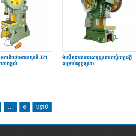
ា eccentric gear punch ។ ភាពរឹងរបស់អ័ក្ស ការបញ្ចេញទឹករំអិល រូប
ពេលដែលដាច់សរសៃឈាមខួរក្បាលយូរ កណ្តាប់ដៃប្រអប់លេខមានលក្ខណៈ
ះប្រភេទ C និងប្រភេទតួ H ដែលមានជួរឈរត្រង់។ នាពេលបច្ចុប្បន្នន
rame ប្រើប្រភេទជួរឈរត្រង់ (ប្រភេទ H)។
ន្ធមេកានិចថាមពលស្ថានី J21
ម៉ាស៊ីនដាល់ធារាសាស្ត្រដោយស្វ័យប្រវត្តិ
ភាពខ្ពស់
សម្រាប់ផ្សព្វផ្សាយ
ឡុងពេលបុកនឹងបណ្តាលឱ្យខូចទ្រង់ទ្រាយនៃផ្នែកខាងមុខ និងខាងក្រោយន
្រើជាទូទៅនៅប្រហែល 50% នៃសម្ពាធបន្ទាប់បន្សំ។
យផ្លាស់ប្តូរ និងកត្តាអំណោយផលផ្សេងទៀត ម៉ាស៊ីនបូមប្រភេទ C នៅតែត
់គឺជាម៉ាស៊ីនបោះត្រាបច្ចុប្បន្ន។
…
6
បន្ទាប់
េទ្រីដូច្នេះវាអាចទប់ទល់នឹងបន្ទុកអ័រគីដេក្នុងអំឡុងពេលប្រតិបត្តិកា
0 តោន និងមានតួរួមបញ្ចូលគ្នា។