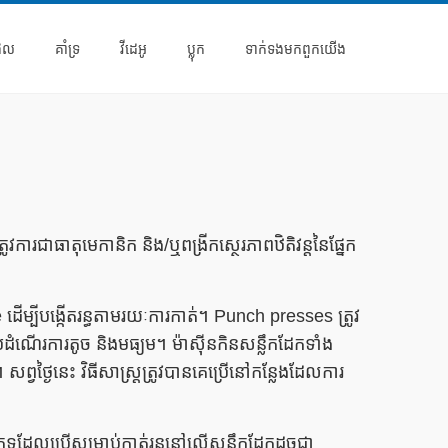
ផល
គាំទ្រ
វីដេអូ
ប្លុក
ទាក់ទង​មក​ពួក​យើង
វការជាធាតុមេកានិក និង/ឬពង្រីកស្ថេរភាពឋិតិវន្តនៃផ្នែក
្បីបង្កើតរន្ធតាមរយៈការកាត់។ Punch presses ត្រូវ
់ដំណើរការតូច និងមធ្យម។ ម៉ាស៊ីនកិនសន្លឹកដែកទាំង
នេះ វិធីសាស្ត្រ​ត្រូវ​បាន​គេ​ប្រើ​នៅ​កន្លែង​ដែល​ការ​
រភេទដែលប្រើសម្រាប់កាត់រន្ធនៅលើសន្លឹកដែកដូចជា