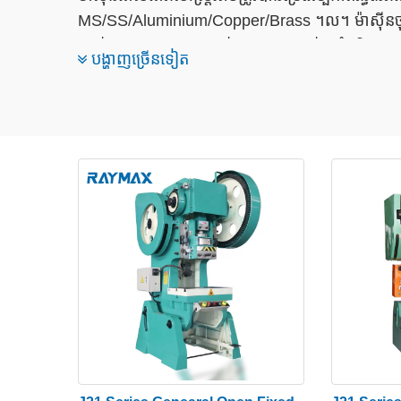
MS/SS/Aluminium/Copper/Brass ។ល។ ម៉ាស៊ីនចុច
ដាល់រន្ធ oblong, ការដាល់រន្ធរន្ធ, ការដាល់រន្ធជុំ, និង
បង្ហាញច្រើនទៀត
RAYMAX គឺជាក្រុមហ៊ុនផលិតម៉ាស៊ីនដាល់ធារាសាស្ត្រដែល
ដែកសន្លឹកសម្រាប់លក់ និងម៉ាស៊ីនដាល់ឧស្សាហកម្ម។ ម៉ា
ដែក របាររាបស្មើ បំពង់ មុំ ទម្រង់ UT-UPN-IPN បត់ ក
ចម្បងនៅក្នុងដែកថែប រោងម៉ាស៊ីនកិនដែកធំៗ ស្ពាន ឧស្
RAYMAX កំពុងបំពេញតាមតម្រូវការផ្សេងៗគ្នារបស់អតិ
គោលការណ៍ម៉ាស៊ីនដាល់ធារាសាស្ត្រ
គោលគំនិតនៃការដាល់កំណត់ដំណើរការកាត់ដែលសន្លឹកត្រូវប
បានកាត់ដោយដាច់សរសៃឈាមខួរក្បាលតែមួយ។
ឧបករណ៍ចុចធារាសាស្ត្រដំណើរការដូចជារន្ធសម្រាប់ក្រដា
សំណល់អេតចាយពីការដាល់ប្រមូលនៅក្នុងធុងរន្ធដាល់។