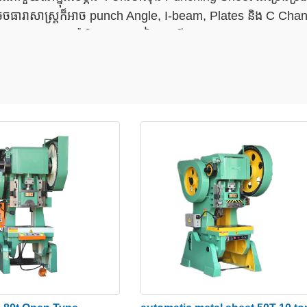
ធារាសាស្ត្រក៏អាច punch Angle, I-beam, Plates និង C Chan
ការ punch hole ការ៉េ និងអ្នកផ្សេងទៀតជាច្រើនតាមតម្រូវការ។
មានជំនាញវិជ្ជាជីវៈលំដាប់កំពូលទាំង 10 នៅក្នុងប្រទេសចិន ដោយផ្ត
ស៊ីនចុចធារាសាស្ត្ររបស់យើងសម្រាប់លក់គឺមានភាពបត់បែន និងអាចបង្កើត
ាត់ បញ្ចូល ដាល់ ពត់សន្លឹក បោះត្រា។ វាអាចសាកសមសម្រាប់ឧបករណ៍ប្រភ
សាហកម្មធុនធ្ងន់ ការសាងសង់កប៉ាល់ និងឧស្សាហកម្មផ្សេងៗទៀត។
ថិជនដោយជោគជ័យដោយផ្តល់នូវជួរគុណភាពល្អបំផុតនៃម៉ាស៊ីនបូមធារា
ានកាត់ផ្តាច់ក្នុងមួយដាច់សរសៃឈាមខួរក្បាល។ រាងដូចជារន្ធមូលត្រូវប
ស។ ម៉ាស៊ីនដាល់សន្លឹកចុចក្រដាសប្រឆាំងនឹងការគាំទ្រនៃរន្ធ punch 