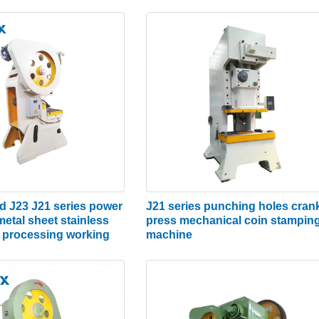
មេកានិច។ យោងតាមការប្រើប្រាស់វត្ថុរាវផ្សេងៗគ្នា ម៉ាស៊ីនបូមធារាស
ប្រាស់ម៉ាស៊ីនចុចសម្ពាធប្រេងភាគច្រើន ខណៈពេលដែលម៉ាស៊ីនសម្ពាធទឹកត្
ហៅថា crank punching machine ដែលភាគច្រើននៃយន្តការ punch ប្រ
ធ្វើទៅបានដើម្បីកំណត់ឱ្យបានត្រឹមត្រូវនូវចុងទាបបំផុតនៃជំងឺដាច់ស
d J23 J21 series power
J21 series punching holes cran
metal sheet stainless
press mechanical coin stampin
e processing working
machine
ការពត់កោង ការលាតសន្ធឹង ការក្លែងបន្លំក្តៅ ការក្លែងបន្លំរវាងសីតុណ្ហភាព