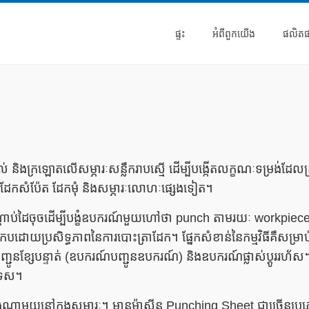
ផ្ទះ
អំពី​ពួក​យើង
ផលិត
 និងក្រឡោតលើសម្ភារៈសន្លឹករាបស្មើ ដើម្បីបង្កើតលក្ខណៈទម្រង់ដែលត្រូ
ម ដែកសំប៉ែត ដែកមុំ និងសម្ភារៈលោហៈផ្សេងទៀត។
ប់ដៃចុចដើម្បីបង្ខំឧបករណ៍មួយហៅថា punch តាមរយៈ workpiece ដើម
បដោយប្រសិទ្ធភាពនៃការបោះត្រាដែក។ ផ្នែកសំខាន់នៃកម្មវិធីគឺសម្រាប
ែបន្ទាត់ (ឧបករណ៍បញ្ជូនឧបករណ៍) និងឧបករណ៍ផ្លាស់ប្តូររហ័ស។ សព្វ​ថ្ងៃ​
កទេស។
ធនៃរាងណាមួយនៅក្នុងសម្ភារៈ។ មានម៉ាស៊ីន Punching Sheet ជាច្រើនប្