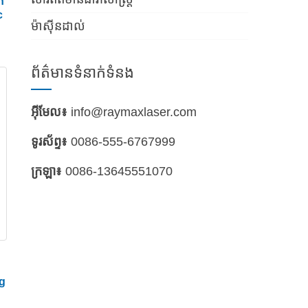
លចុះក្រោម ហើយធ្លាក់ចូលស្លាប់។ គែមនៃកណ្តាប់ដៃ និងចុង
n
c
ម៉ាស៊ីនដាល់
lywheel បន្ទាប់មកជំរុញប្រតិបត្តិការនៃប្រអប់លេខ
រាប់រំកិល។
ព័ត៌មានទំនាក់ទំនង
បានកាត់។ ទីបំផុតភាពតានតឹងនៅក្នុងសម្ភារៈគឺអស្ចារ្យ
អ៊ីមែល៖
info@raymaxlaser.com
ានចុះក្រោម។ នៅពេលដែលកណ្តាប់ដៃឡើងលើម្តងទៀត វា
ទូរស័ព្ទ៖
0086-555-6767999
ក្រឡា៖
0086-13645551070
គឺ​ម៉ាស៊ីន​ដាល់​សន្លឹក​សកម្មភាព​តែមួយ​នៃ​គ្រាប់
ng
ំរុញនៃការប្រើប្រាស់ម៉ាស៊ីនដាល់ត្រូវបានបែងចែកទៅជា