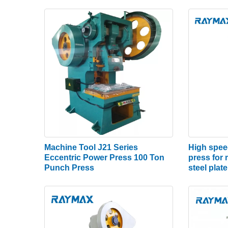
(1​) ម៉ាស៊ីន​ដាល់​មេកានិច​
(2) ម៉ាស៊ីនដាល់ធារាសាស្ត្រ
ជាទូទៅ ដំណើរការបោះត្រាដែកសន្លឹកភាគច្រើនប្រើការដាល់
ប្រេង និងកណ្តាប់ដៃសម្ពាធទឹក។ បច្ចុប្បន្ននេះ ការប្រើ
3> ដោយយន្តការជំរុញដោយគ្រាប់រំកិល
(1) ម៉ាស៊ីនចុច Crank Punch
សារព័ត៌មានដែលប្រើយន្តការ crankshaft ត្រូវបានគេ
crankshaft គឺថាវាងាយស្រួលក្នុងការបង្កើត ហើយវាអាច
Machine Tool J21 Series
High spee
អាចអនុវត្តបានជាមូលដ្ឋានចំពោះដំណើរការផ្សេងៗ។
Eccentric Power Press 100 Ton
press for 
Punch Press
steel plat
ដូច្នេះការបោះត្រាប្រភេទនេះត្រូវបានអនុវត្តចំពោះការដាល់ 
កណ្តាប់ដៃផ្សេងទៀត។
(2) ម៉ាស៊ីនចុចគ្មានដៃ