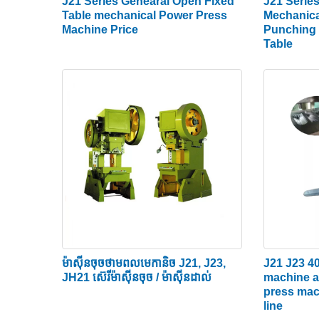
ម៉ាស៊ីនដាល់ធារាសាស្ត្រសម្រាប់លក់ ដំណើរការដូចគ្នាបេ
J21 Series Genearal Open Fixed
J21 Serie
Table mechanical Power Press
Mechanica
រំកិលឆ្លងកាត់គ្នាទៅវិញទៅមកស្របគ្នាដោយកាត់សន្លឹក។
Machine Price
Punching 
Table
គោលការណ៍នៃការរចនាដាល់គឺដើម្បីបំប្លែងចលនារាងជារង្វ
crankshaft (ឬ eccentric gear) ដំបងតភ្ជាប់តាមរយ
ដំណើរការដាល់ដំណើរការជាបួនដំណាក់កាល។ នៅពេលដែលកណ្តា
ណាស់ដែលសន្លឹកបែកតាមបណ្តោយវណ្ឌវង្កនៃការកាត់។ ប
អាចកើតឡើងដែលវាទាញសន្លឹកតាម។ ក្នុង​ករណី​នោះ អ្នក​ដក​
ប្រភេទនៃម៉ាស៊ីនកិន
1> ដោយចលនាគ្រាប់រំកិល
យោងតាមរបៀបចលនាគ្រាប់រំកិល មានសកម្មភាពតែមួយ។ double-
រំកិល។ ការចុចបន្ទះដែកសន្លឹកសកម្មភាពទ្វេ និងបីសកម្មភាព
J21 J23 4
ម៉ាស៊ីនចុចថាមពលមេកានិច J21, J23,
2> ដោយកម្លាំងជំរុញ
machine a
JH21 ស៊េរីម៉ាស៊ីនចុច / ម៉ាស៊ីនដាល់
press mac
យោងទៅតាមកម្លាំងរុញច្រានរបស់គ្រាប់រំកិលវាអាចបែងចែក
line