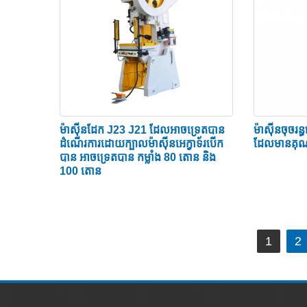
គ្មានកណ្តាប់ដៃ crankshaft ត្រូវបានគេស្គាល់ផងដែរថាជ
punch គឺប្រសើរជាងរចនាសម្ព័ន្ធ crankshaft ។ នៅ
4> តាមរូបរាង
យោងតាមប្រភេទនៃតួយន្តហោះ មានពីរប្រភេទគឺ តួយន្តហោ
ជាប្រភេទ C ជាពិសេសកណ្តាប់ដៃតូច (១៥០តោន)។ Mainf
(1) ម៉ាស៊ីនចុចកណ្តាប់ដៃប្រភេទ C
ម៉ាស៊ីន​ដែក J23 J21 ដែលអាច​ទ្រេត​បាន
ម៉ាស៊ីនចុចរ
ដំណើរការ​ដោយ​ក្បាល​ម៉ាស៊ីន​អេក្វាទ័រ​បើក​
ដែលមានគុណ
ដោយសារតែតួយន្តហោះមិនស៊ីមេទ្រី កម្លាំងប្រតិកម្មកំ
បាន អាច​ទ្រេត​បាន​ កម្លាំង​ 80 តោន និង
100 តោន
ផ្សិត ដែលជាគុណវិបត្តិដ៏ធំបំផុត។ ដូច្នេះវាត្រូវបានគេប
ប៉ុន្តែដោយសារតែដំណើរការល្អ ផ្សិតនៅជិតល្អ ផ្សិតងា
ក៏ថោកសមរម្យ។ ម៉ាស៊ីនបូមធារាសាស្ត្រប្រភេទ C សម្រាប់លក
ការ​
1
2
(2) ម៉ាស៊ីនចុចកណ្តាប់ដៃជួរឈរត្រង់
នាំទិស​
ប្រកាស
ឧបករណ៍ម៉ាស៊ីនដែលមានជួរឈរត្រង់គឺស៊ីមេទ្រីព្រោះវាស៊ីម
ការគឺមិនល្អទេ។ ជាទូទៅម៉ាស៊ីនមេប្រើកណ្តាប់ដៃជាង 30