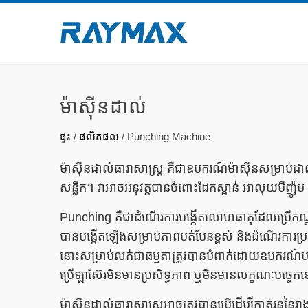
ម៉ាស៊ីនដាល់
ផ្ទះ
/
ផលិតផល
/
Punching Machine
ម៉ាស៊ីនដាល់ធារាសាស្ត្រ គឺជាឧបករណ៍ម៉ាស៊ីនសម្រាប់ដាល់
សន្លឹក។ វាអាចអនុវត្តបានចំពោះដែកស្ពាន់ អាលុយមីញ៉ូ
Punching គឺជាដំណើរការបង្កើតលោហធាតុដែលប្រើកណ្តា
បានបង្កើតឡើងសម្រាប់ភាពបត់បែនខ្ពស់ និងដំណើរការប្រក
នោះសម្រាប់លក់ជាធម្មតាត្រូវបានបំពាក់ដោយឧបករណ៍បញ្ជូនខ្ស
ប្រើ​ឡាស៊ែរ​មិន​មាន​ប្រសិទ្ធភាព ឬ​មិន​មាន​លក្ខណៈ​បច្ចេ
ម៉ាស៊ីនដាល់ធារាសាស្ត្រអាចត្រូវបានប្រើដើម្បីកាត់រន្