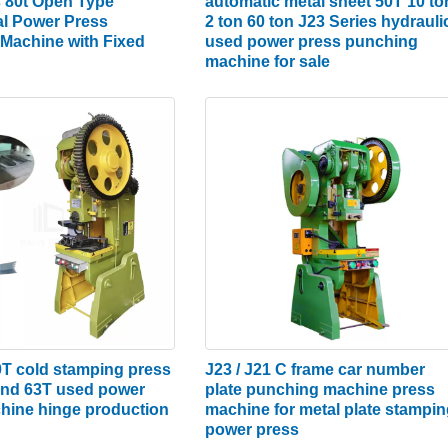
ះបិទ៖ សន្លឹកត្រូវបានដាក់នៅចន្លោះកណ្តាប់ដៃ និងចុង។ កណ្តាប់ដៃរំកិ
s 80t Open Type
automatic metal sheet 50T 10 to
l Power Press
2 ton 60 ton J23 Series hydrauli
Machine with Fixed
used power press punching
machine for sale
ង់ទៅជាចលនាលីនេអ៊ែរ ដែលត្រូវបានជំរុញដោយម៉ូទ័រចម្បងដើម្បីជំរុញ f
ៈក្ដាប់សម្រាប់គោលបំណងនៃការសម្រេចបាននូវលីនេអ៊ែរ។ ចលនារបស់គ្
ប់ដៃប៉ះសន្លឹកនោះសន្លឹកត្រូវបានខូចទ្រង់ទ្រាយ។ បន្ទាប់មកវាត្រូវ
ំណែកកាត់នៃសន្លឹក - ដែលគេហៅថាកណ្តាប់ដៃ slug - ត្រូវបានច្រ
សន្លឹក​ចេញ​ពី​ម៉ាស៊ីន​ដាល់​សន្លឹក។
action, three-action punches ជាដើម ប៉ុន្តែ​ការ​ប្រើ​ច្រើន​បំផុត​
 ត្រូវបានប្រើជាចម្បងនៅក្នុងតួរថយន្ត និងផ្នែកម៉ាស៊ីនខ្នាតធំ។
0T cold stamping press
J23 / J21 C frame car number
nd 63T used power
plate punching machine press
hine hinge production
machine for metal plate stampi
ជាប្រភេទមេកានិចនិងប្រភេទធារាសាស្ត្រ។ ដូច្នេះយោងទៅតាមកម្លាំងជ
power press