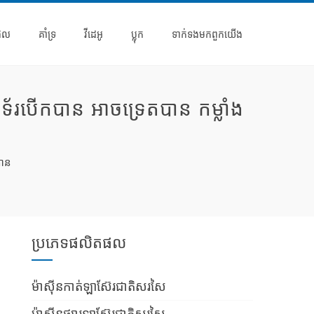
ផល
គាំទ្រ
វីដេអូ
ប្លុក
ទាក់ទង​មក​ពួក​យើង
​បើក​បាន អាច​ទ្រេត​បាន​ កម្លាំង​
តោន
ប្រភេទផលិតផល
ម៉ាស៊ីនកាត់ឡាស៊ែរជាតិសរសៃ