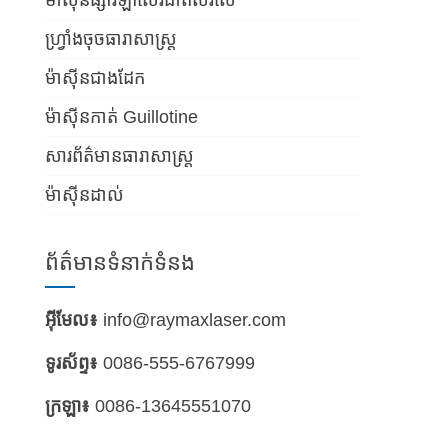
ម៉ាស៊ីនផ្សារឡាស៊ែរជាតិសរសៃ
ហ្វ្រាំងចុចធារាសាស្ត្រ
ម៉ាស៊ីនជាងដែក
ម៉ាស៊ីនកាត់ Guillotine
សារព័ត៌មានធារាសាស្ត្រ
ម៉ាស៊ីនដាល់
ព័ត៌មានទំនាក់ទំនង
អ៊ីមែល៖
info@raymaxlaser.com
ទូរស័ព្ទ៖
0086-555-6767999
ក្រឡា៖
0086-13645551070