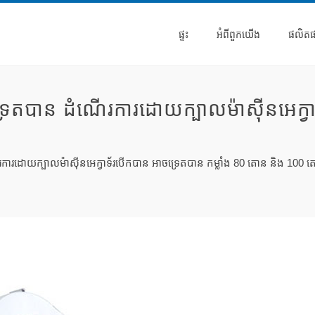
ផ្ទះ
អំពី​ពួក​យើង
ផលិត
​បាន ដំណើរការ​ដោយ​ក្បាល​ម៉ាស៊ីន​អេក្វាទ័រ
រ​ដោយ​ក្បាល​ម៉ាស៊ីន​អេក្វាទ័រ​បើក​បាន អាច​ទ្រេត​បាន​ កម្លាំង​ 80 តោន និង 100 