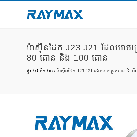
ម៉ាស៊ីន​ដែក J23 J21 ដែលអាច​ទ្រេត
80 តោន និង 100 តោន
ផ្ទះ
/
ផលិតផល
/
ម៉ាស៊ីន​ដែក J23 J21 ដែលអាច​ទ្រេត​បាន ដំណើរកា