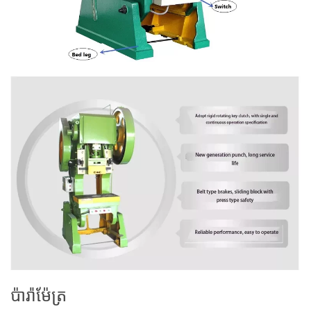
ប៉ារ៉ាម៉ែត្រ