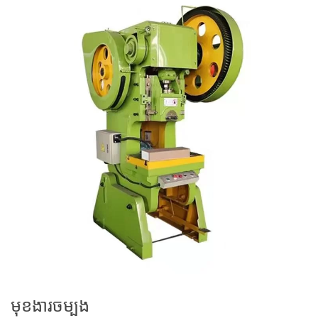
មុខងារចម្បង