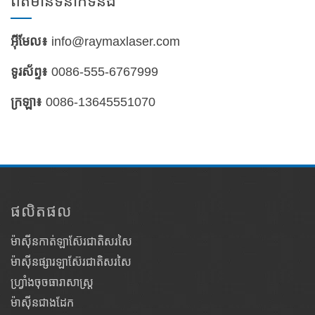
ព័ត៌មានទំនាក់ទំនង
អ៊ីមែល៖
info@raymaxlaser.com
ទូរស័ព្ទ៖
0086-555-6767999
ក្រឡា៖
0086-13645551070
ផលិតផល
ម៉ាស៊ីនកាត់ឡាស៊ែរជាតិសរសៃ
ម៉ាស៊ីនផ្សារឡាស៊ែរជាតិសរសៃ
ហ្វ្រាំងចុចធារាសាស្ត្រ
ម៉ាស៊ីនជាងដែក