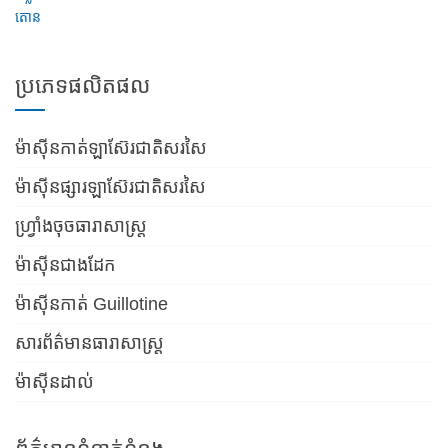
តោន
ប្រភេទផលិតផល
ម៉ាស៊ីនកាត់ឡាស៊ែរជាតិសរសៃ
ម៉ាស៊ីនផ្សារឡាស៊ែរជាតិសរសៃ
ហ្វ្រាំងចុចធារាសាស្ត្រ
ម៉ាស៊ីនជាងដែក
ម៉ាស៊ីនកាត់ Guillotine
សារព័ត៌មានធារាសាស្ត្រ
ម៉ាស៊ីនដាល់