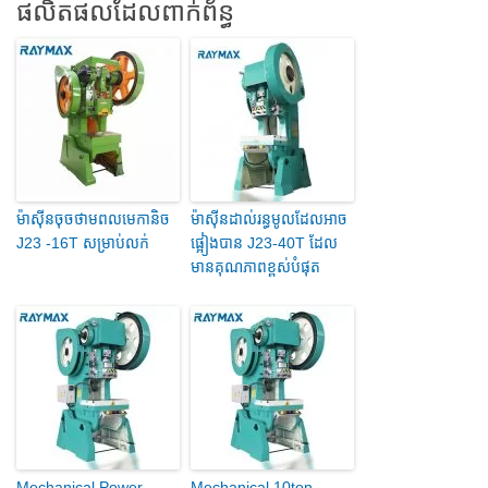
ផលិតផលដែលពាក់ព័ន្ធ
ម៉ាស៊ីនចុចថាមពលមេកានិច
ម៉ាស៊ីនដាល់រន្ធមូលដែលអាច
J23 -16T សម្រាប់លក់
ផ្អៀងបាន J23-40T ដែល
មានគុណភាពខ្ពស់បំផុត
Mechanical Power
Mechanical 10ton