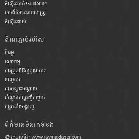
ម៉ាស៊ីនកាត់ Guillotine
សារព័ត៌មានធារាសាស្ត្រ
ម៉ាស៊ីនដាល់
តំណ​ភ្ជាប់​រហ័ស
វីដេអូ
សេវាកម្ម
ការត្រួតពិនិត្យគុណភាព
ទាញយក
ការបណ្តុះបណ្តាល
សំណួរគេសួរញឹកញាប់
បន្ទប់តាំងបង្ហាញ
ព័ត៌មានទំនាក់ទំនង
គេហទំព័រ៖ www.raymaxlaser.com