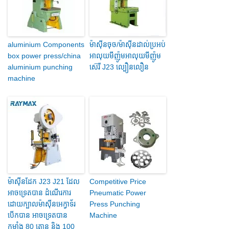
aluminium Components
ម៉ាស៊ីនចុច/ម៉ាស៊ីនដាល់ប្រអប់
box power press/china
អាលុយមីញ៉ូមអាលុយមីញ៉ូម
aluminium punching
ស៊េរី J23 ល្បឿនលឿន
machine
ម៉ាស៊ីន​ដែក J23 J21 ដែល
Competitive Price
អាច​ទ្រេត​បាន ដំណើរការ​
Pneumatic Power
ដោយ​ក្បាល​ម៉ាស៊ីន​អេក្វាទ័រ​
Press Punching
បើក​បាន អាច​ទ្រេត​បាន​
Machine
កម្លាំង​ 80 តោន និង 100