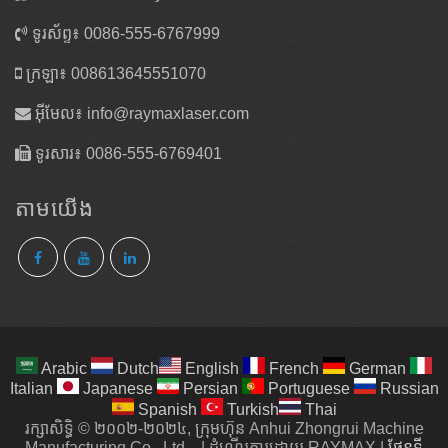
ទូរស័ព្ទ៖ 0086-555-6767999
ក្រឡា៖ 008613645551070
អ៊ីមែល៖
info@raymaxlaser.com
ទូរសារ៖ 0086-555-6769401
តាម​យើង
Arabic
Dutch
English
French
German
Italian
Japanese
Persian
Portuguese
Russian
Spanish
Turkish
Thai
រក្សាសិទ្ធិ © ២០០២-២០២៤, ក្រុមហ៊ុន Anhui Zhongrui Machine
Manufacturing Co., Ltd.
|
ដំណើរការដោយ RAYMAX
|
ផែនទី