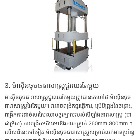
3. ម៉ាស៊ីនចុចធារាសាស្ត្រជួរឈរតែមួយ
ម៉ាស៊ីនចុចធារាសាស្ត្រជួរឈរតែមួយត្រូវបានគេហៅថាម៉ាស៊ីនចុច
ធារាសាស្ត្រដៃតែមួយ។ វា​អាច​ពង្រីក​ជួរ​ធ្វើការ​, ប្រើ​បី​ជ្រុង​នៃ​ចន្លោះ​,
ពង្រីក​ការ​ដាច់​សរសៃឈាម​ខួរក្បាល​របស់​ស៊ីឡាំង​ធារាសាស្ត្រ (ជា​
ជម្រើស​) ការ​ពង្រីក​អតិបរមា​និង​ការ​កន្ត្រាក់ 260mm-800mm ។
លើសពីនេះទៅទៀត ម៉ាស៊ីនចុចធារាសាស្ត្រសម្រាប់លក់មានប្រព័ន្ធ