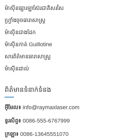
ម៉ាស៊ីនផ្សារឡាស៊ែរជាតិសរសៃ
ហ្វ្រាំងចុចធារាសាស្ត្រ
ម៉ាស៊ីនជាងដែក
ម៉ាស៊ីនកាត់ Guillotine
សារព័ត៌មានធារាសាស្ត្រ
ម៉ាស៊ីនដាល់
ព័ត៌មានទំនាក់ទំនង
អ៊ីមែល៖
info@raymaxlaser.com
ទូរស័ព្ទ៖
0086-555-6767999
ក្រឡា៖
0086-13645551070