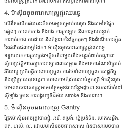
ធារាសាស្ត្រត្រជាក់ និងអាចកំណត់សម្ពាធការងារជាមុន។
4. ម៉ាស៊ីនចុចធារាសាស្ត្រជួរឈរទ្វេ
ស៊េរីនៃផលិតផលនេះគឺសមរម្យសម្រាប់ការចុច និងសមនៃផ្នែក
ផ្សេងៗ ការពត់កោង និងរាង ការក្រឡោត និងការចូលបន្ទាត់
ការពត់កោង ការដាល់ និងគំនូររាក់នៃផ្នែកតូចៗ និងដំណើរការផ្សិត
នៃផលិតផលម្សៅដែក។ ម៉ាស៊ីនចុចធារាសាស្ត្រជួរឈរទ្វេ
ទទួលយកការគ្រប់គ្រងអគ្គិសនីជាមួយនឹងចរន្តរត់ពាក់កណ្តាល
ស្វ័យប្រវត្តិអាចរក្សាការពន្យាពេលសម្ពាធ និងមានការណែនាំគ្រាប់
រំកិលល្អ ប្រតិបត្តិការងាយស្រួល ការថែទាំងាយស្រួល សេដ្ឋកិច្ច
និងប្រើប្រាស់បានយូរ។ យោងតាមតំរូវការរបស់អ្នកប្រើ ម៉ាស៊ីនចុច
ថាមពលធារាសាស្ត្រអាចបន្ថែមមុខងារបន្ថែមដូចជា ឧបករណ៍កំដៅ
ស៊ីឡាំង ច្រាន ការបង្ហាញឌីជីថល stroke និងការរាប់។
5. ម៉ាស៊ីនចុចធារាសាស្ត្រ Gantry
ផ្នែកម៉ាស៊ីនអាចត្រូវបានផ្គុំ, រុះរើ, តម្រង់, ធ្វើប្រតិទិន, លាតសន្ធឹង,
ពត់, ដាល់, ល. ដោយម៉ាស៊ីនចុចធារាសាស្ត្រ ពិតជាសម្រេចបាន