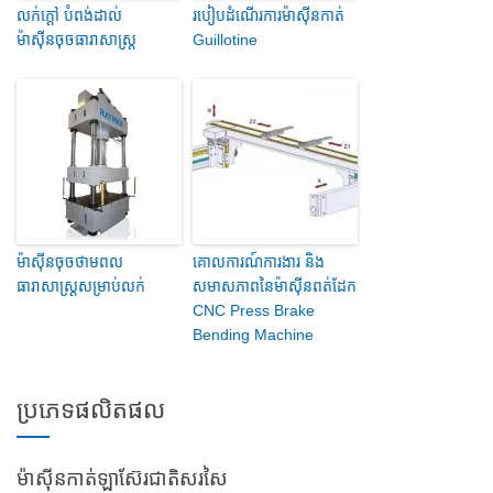
លក់ក្តៅ បំពង់ដាល់
របៀបដំណើរការម៉ាស៊ីនកាត់
ម៉ាស៊ីនចុចធារាសាស្ត្រ
Guillotine
ម៉ាស៊ីនចុចថាមពល
គោលការណ៍ការងារ និង
ធារាសាស្ត្រសម្រាប់លក់
សមាសភាពនៃម៉ាស៊ីនពត់ដែក
CNC Press Brake
Bending Machine
ប្រភេទផលិតផល
ម៉ាស៊ីនកាត់ឡាស៊ែរជាតិសរសៃ