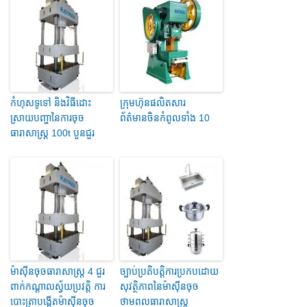
កំហុសទូទៅ និងវិធីដោះ
ក្រុមហ៊ុនផលិតសារ
ស្រាយបញ្ហានៃការចុច
ព័ត៌មានចិនកំពូលទាំង 10
ធារាសាស្ត្រ 100t បួនជួរ
ម៉ាស៊ីនចុចធារាសាស្ត្រ 4 ជួរ
ច្បាប់ប្រតិបត្តិការប្រកបដោយ
ពាក់កណ្តាលស្វ័យប្រវត្តិ ការ
សុវត្ថិភាពនៃម៉ាស៊ីនចុច
បោះត្រាបង្កើតម៉ាស៊ីនចុច
ថាមពលធារាសាស្ត្រ