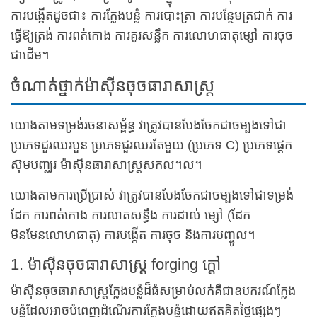
ការបង្កើតដូចជា៖ ការក្លែងបន្លំ ការបោះត្រា ការបន្ថែមត្រជាក់ ការ
ធ្វើឱ្យត្រង់ ការពត់កោង ការគូរសន្លឹក ការលោហធាតុម្សៅ ការចុច
ជាដើម។
ចំណាត់ថ្នាក់ម៉ាស៊ីនចុចធារាសាស្ត្រ
យោងតាមទម្រង់រចនាសម្ព័ន្ធ វាត្រូវបានបែងចែកជាចម្បងទៅជា
ប្រភេទជួរឈរបួន ប្រភេទជួរឈរតែមួយ (ប្រភេទ C) ប្រភេទផ្ដេក
ស៊ុមបញ្ឈរ ម៉ាស៊ីនធារាសាស្ត្រសកល។ល។
យោងតាមការប្រើប្រាស់ វាត្រូវបានបែងចែកជាចម្បងទៅជាទម្រង់
ដែក ការពត់កោង ការលាតសន្ធឹង ការដាល់ ម្សៅ (ដែក
មិនមែនលោហធាតុ) ការបង្កើត ការចុច និងការបញ្ចូល។
1. ម៉ាស៊ីនចុចធារាសាស្ត្រ forging ក្តៅ
ម៉ាស៊ីនចុចធារាសាស្ត្រក្លែងបន្លំដ៏ធំសម្រាប់លក់គឺជាឧបករណ៍ក្លែង
បន្លំដែលអាចបំពេញដំណើរការក្លែងបន្លំដោយឥតគិតថ្លៃផ្សេងៗ