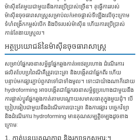
ម៉ាស៊ីនតែមួយជាមួយនឹងការប្រើប្រាស់ច្រើន។ តុធ្វើការរបស់
ម៉ាស៊ីនចុចធារាសាស្ត្រសម្រាប់លក់អាចផ្លាស់ទីឡើងលើចុះក្រោម
ទំហំពង្រីកកម្ពស់បើក និងបិទរបស់ម៉ាស៊ីន ហើយការប្រើប្រាស់
កាន់តែងាយស្រួល។
អត្ថប្រយោជន៍នៃម៉ាស៊ីនចុចធារាសាស្ត្រ
សម្រាប់ផ្នែករចនាសម្ព័ន្ធផ្នែកឆ្លងកាត់អថេរប្រហោង ដំណើរការ
ផលិតបែបប្រពៃណីគឺត្រូវបោះត្រា និងបង្កើតជាផ្នែកពីរ ហើយ
បន្ទាប់មកផ្សារភ្ជាប់ពួកវាទៅជាទាំងមូល។ ទោះជាយ៉ាងណាក៏ដោយ
hydroforming អាចបង្កើតជាផ្នែករចនាសម្ព័ន្ធប្រហោងជាមួយនឹង
ការផ្លាស់ប្តូរផ្នែកឆ្លងកាត់តាមបណ្តោយសមាសធាតុក្នុងមួយដុំ។ បើ
ប្រៀបធៀបជាមួយនឹងដំណើរការបោះត្រា និងការផ្សារ បច្ចេកវិទ្យា
និងដំណើរការ hydroforming មានគុណសម្បត្តិចម្បងដូចខាង
ក្រោមៈ
1. កាត់បន្ថយគុណភាព និងរក្សាទុកសម្ភារៈ។