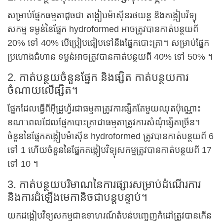
សម្រាប់ផ្នែកធម្មតាដូចជា តង្កៀបម៉ាស៊ីនរថយន្ត និងតង្កៀបវិទ្យុ
សកម្ម ទម្ងន់នៃផ្នែក hydroformed អាចត្រូវបានកាត់បន្ថយពី
20% ទៅ 40% បើប្រៀបធៀបទៅនឹងផ្នែកបោះត្រា។ សម្រាប់ផ្នែក
ប្រហោងជំហាន ទម្ងន់អាចត្រូវបានកាត់បន្ថយពី 40% ទៅ 50% ។
2. កាត់បន្ថយចំនួនផ្នែក និងផ្សិត កាត់បន្ថយការ
ចំណាយលើផ្សិត។
ផ្នែកដែលធ្វើពីអ៊ីដ្រូហ្វ័រជាធម្មតាត្រូវការផ្សិតតែមួយឈុតប៉ុណ្ណោះ
ខណៈពេលដែលផ្នែកបោះត្រាជាធម្មតាត្រូវការសំណុំផ្សិតច្រើន។
ចំនួននៃផ្នែកតង្កៀបម៉ាស៊ីន hydroformed ត្រូវបានកាត់បន្ថយពី 6
ទៅ 1 ហើយចំនួននៃផ្នែកតង្កៀបវិទ្យុសកម្មត្រូវបានកាត់បន្ថយពី 17
ទៅ 10 ។
3. កាត់បន្ថយបរិមាណនៃការផ្សារសម្រាប់ដំណើរការ
និងការដំឡើងមេកានិចជាបន្តបន្ទាប់។
យកដង្កៀបវិទ្យុសកម្មជាឧទាហរណ៍តំបន់បញ្ចេញកំដៅត្រូវបានកើន