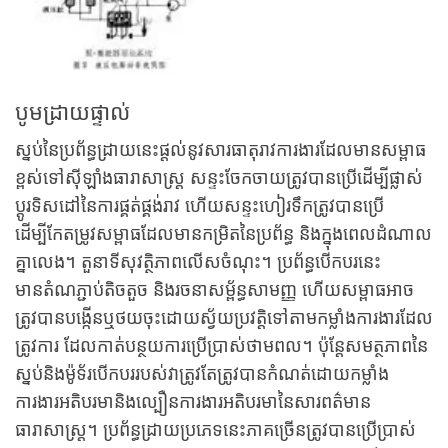
បូមដ្រាយផ្ទាល់
ស្នប់នៃប្រព័ន្ធដ្រាយនេះផ្តល់នូវសារធាតុរាវការងារដែលមានសម្ពាធ
ខ្ពស់ទៅស៊ីឡាំងធារាសាស្ត្រ សន្ទះចែកចាយត្រូវបានប្រើដើម្បីផ្លាស់
ប្តូរទិសដៅនៃការផ្គត់ផ្គង់រាវ ហើយសន្ទះហៀរទឹកត្រូវបានប្រើ
ដើម្បីកែតម្រូវសម្ពាធដែលមានកម្រិតនៃប្រព័ន្ធ និងក្នុងពេលដំណាល
គ្នាលេង។ តួនាទីសុវត្ថិភាពលើសចំណុះ។ ប្រព័ន្ធបើកបរនេះ
មានតំណភ្ជាប់តិចតួច និងរចនាសម្ព័ន្ធសាមញ្ញ ហើយសម្ពាធអាច
ត្រូវបានបង្កើនឬថយចុះដោយស្វ័យប្រវត្តិទៅតាមកម្លាំងការងារដែល
ត្រូវការ ដែលកាត់បន្ថយការប្រើប្រាស់ថាមពល។ ប៉ុន្តែសមត្ថភាពនៃ
ស្នប់និងម៉ូទ័របើកបររបស់វាត្រូវតែត្រូវបានកំណត់ដោយកម្លាំង
ការងារអតិបរមានិងល្បឿនការងារអតិបរមានៃសារពត៌មាន
ធារាសាស្ត្រ។ ប្រព័ន្ធដ្រាយប្រភេទនេះភាគច្រើនត្រូវបានប្រើប្រាស់