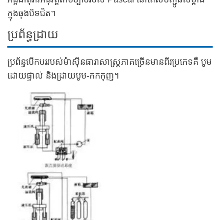
ក្នុងធុងបិទជិត។
ប្រព័ន្ធដ្រាយ
ប្រព័ន្ធបើកបររបស់ម៉ាស៊ីនធារាសាស្ត្រភាគច្រើនមានពីរប្រភេទគឺ បូម
ដោយផ្ទាល់ និងដ្រាយបូម-កកកុញ។