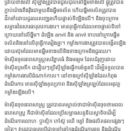
ដ្រាយខាងលើ ស៊ីឡាំងត្រូវបានជួសជុលនៅធ្នឹមខាងលើ ផ្លុំត្រូវបាន
ភ្ជាប់យ៉ាងតឹងរ៉ឹងជាមួយនឹងធ្នឹមចល័ត ហើយធ្នឹមចល័តត្រូវបាន
ដឹកនាំដោយជួរឈរបញ្ឈរហើយផ្លាស់ទីឡើងលើ។ និងចុះក្រោម
សម្ពាធនៃសារធាតុរាវការងារ។ មានតុធ្វើការដែលអាចផ្លាស់ទីទៅ
ក្រោយនៅលើធ្នឹម។ ដំឡើង anvil និង anvil ទាបនៅក្រោមធ្នឹម
ចល័តនិងនៅលើតុធ្វើការរៀងគ្នា។ កម្លាំងការងារត្រូវបានបង្កើតឡើង
ដោយស៊ុមដែលមានធ្នឹមខាងលើនិងខាងក្រោមនិងជួរឈរ។
ម៉ាស៊ីនចុចធារាសាស្ត្រសេរីខ្នាតធំ និងមធ្យម ដែលជំរុញដោយ
ម៉ាស៊ីនបូមទឹក ជារឿយៗប្រើស៊ីឡាំងធ្វើការចំនួនបី ដើម្បីទទួលបាន
កម្លាំងការងារបីដំណាក់កាល។ នៅខាងក្រៅស៊ីឡាំងដែលកំពុង
ដំណើរការ មានស៊ីឡាំងតុល្យភាព និងស៊ីឡាំងត្រឡប់ដែលអនុវត្ត
កម្លាំងឡើងលើ។
ម៉ាស៊ីនចុចធារាសាស្ត្រ ត្រូវបានគេស្គាល់ថាជាម៉ាស៊ីនចុចថាមពល
ធារាសាស្ត្រ គឺជាម៉ាស៊ីនដែលប្រើសម្ពាធសន្ទនីយស្តាទិចដើម្បី
ដំណើរការលោហៈ ប្លាស្ទិក កៅស៊ូ ឈើ ម្សៅ និងផលិតផលផ្សេងៗ
ទៀត។ វាត្រូវបានគេប្រើជាទូទៅនៅក្នុងដំណើរការចុច និងដំណើរ