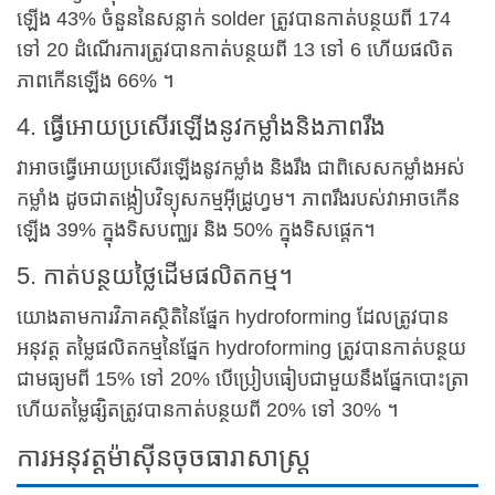
ឡើង 43% ចំនួននៃសន្លាក់ solder ត្រូវបានកាត់បន្ថយពី 174
ទៅ 20 ដំណើរការត្រូវបានកាត់បន្ថយពី 13 ទៅ 6 ហើយផលិត
ភាពកើនឡើង 66% ។
4. ធ្វើអោយប្រសើរឡើងនូវកម្លាំងនិងភាពរឹង
វាអាចធ្វើអោយប្រសើរឡើងនូវកម្លាំង និងរឹង ជាពិសេសកម្លាំងអស់
កម្លាំង ដូចជាតង្កៀបវិទ្យុសកម្មអ៊ីដ្រូហ្វម។ ភាពរឹងរបស់វាអាចកើន
ឡើង 39% ក្នុងទិសបញ្ឈរ និង 50% ក្នុងទិសផ្ដេក។
5. កាត់បន្ថយថ្លៃដើមផលិតកម្ម។
យោងតាមការវិភាគស្ថិតិនៃផ្នែក hydroforming ដែលត្រូវបាន
អនុវត្ត តម្លៃផលិតកម្មនៃផ្នែក hydroforming ត្រូវបានកាត់បន្ថយ
ជាមធ្យមពី 15% ទៅ 20% បើប្រៀបធៀបជាមួយនឹងផ្នែកបោះត្រា
ហើយតម្លៃផ្សិតត្រូវបានកាត់បន្ថយពី 20% ទៅ 30% ។
ការអនុវត្តម៉ាស៊ីនចុចធារាសាស្ត្រ