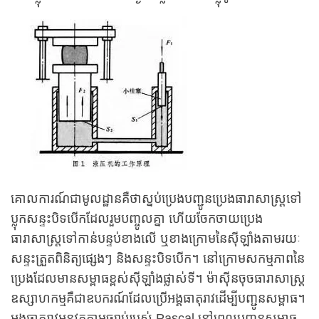
គោលការណ៍ជាមូលដ្ឋានគឺថាស្នប់ប្រេងបញ្ជូនប្រេងធារាសាស្ត្រទៅ
ប្លុកសន្ទះបិទបើកដែលរួមបញ្ចូលគ្នា ហើយចែកចាយប្រេង
ធារាសាស្ត្រទៅកាន់បន្ទប់ខាងលើ ឬខាងក្រោមនៃស៊ីឡាំងតាមរយៈ
សន្ទះត្រួតពិនិត្យផ្សេងៗ និងសន្ទះបិទបើក។ នៅក្រោមសកម្មភាពនៃ
ប្រេងដែលមានសម្ពាធខ្ពស់ស៊ីឡាំងផ្លាស់ទី។ ម៉ាស៊ីនចុចធារាសាស្ត្រ
ឧស្សាហកម្មគឺជាឧបករណ៍ដែលប្រើអង្គធាតុរាវដើម្បីបញ្ជូនសម្ពាធ។
អង្គធាតុរាវអនុវត្តតាមច្បាប់របស់ Pascal នៅពេលបញ្ជូនសម្ពាធ