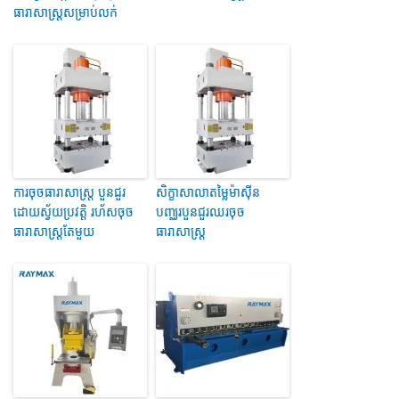
ធារាសាស្ត្រសម្រាប់លក់
ការចុចធារាសាស្ត្រ បួនជួរ
សិក្ខាសាលាតម្លៃម៉ាស៊ីន
ដោយស្វ័យប្រវត្តិ រហ័សចុច
បញ្ឈរបួនជួរឈរចុច
ធារាសាស្ត្រតែមួយ
ធារាសាស្ត្រ