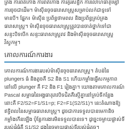
ត្រង់ ការពត់កោង ការពត់កោង ការគូរសន្លឹក ការលោហធាតុម្សៅ
ការចុចជាដើម។ ម៉ាស៊ីនចុចធារាសាស្ត្រសម្រាប់លក់ជាទូទៅ
មានបី។ ផ្នែក៖ ម៉ាស៊ីន ប្រព័ន្ធថាមពល និងប្រព័ន្ធគ្រប់គ្រង
ធារាសាស្ត្រ។ ម៉ាស៊ីនចុចធារាសាស្ត្រត្រូវបានចាត់ថ្នាក់ទៅជា
សន្ទះបិទបើក សន្ទះធារាសាស្ត្ររាវ និងម៉ាស៊ីនចុចធារាសាស្ត្រ
វិស្វកម្ម។
គោលការណ៍ការងារ
គោលការណ៍ការងាររបស់ម៉ាស៊ីនចុចធារាសាស្ត្រ។ តំបន់នៃ
plungers ធំ និងតូចគឺ S2 និង S1 ហើយកម្លាំងធ្វើសកម្មភាព
នៅលើ plunger គឺ F2 និង F1 រៀងគ្នា។ យោងតាមគោលការណ៍
Pascal សម្ពាធនៃអង្គធាតុរាវបិទជិតគឺស្មើគ្នានៅគ្រប់ទីកន្លែង
នោះគឺ F2/S2=F1/S1=p; F2=F1(S2/S1)។ នេះតំណាងឱ្យ
ឥទ្ធិពលនៃសម្ពាធធារាសាស្ត្រ។ ដូចជាការទទួលបានមេកានិច
កម្លាំងកើនឡើង ប៉ុន្តែការងារមិនទទួលបានទេ។ ដូច្នេះចម្ងាយផ្លាស់ទី
របស់ផ្លុំធំគឺ S1/S2 ដងនៃចម្ងាយផ្លាស់ទីរបស់ផ្លុំតូច។