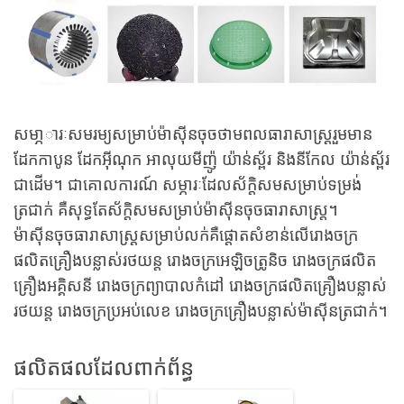
សមា្ភារៈសមរម្យសម្រាប់ម៉ាស៊ីនចុចថាមពលធារាសាស្ត្ររួមមាន
ដែកកាបូន ដែកអ៊ីណុក អាលុយមីញ៉ូ យ៉ាន់ស្ព័រ និងនីកែល យ៉ាន់ស្ព័រ
ជាដើម។ ជាគោលការណ៍ សម្ភារៈដែលស័ក្តិសមសម្រាប់ទម្រង់
ត្រជាក់ គឺសុទ្ធតែស័ក្តិសមសម្រាប់ម៉ាស៊ីនចុចធារាសាស្ត្រ។
ម៉ាស៊ីនចុចធារាសាស្ត្រសម្រាប់លក់គឺផ្តោតសំខាន់លើរោងចក្រ
ផលិតគ្រឿងបន្លាស់រថយន្ត រោងចក្រអេឡិចត្រូនិច រោងចក្រផលិត
គ្រឿងអគ្គិសនី រោងចក្រព្យាបាលកំដៅ រោងចក្រផលិតគ្រឿងបន្លាស់
រថយន្ត រោងចក្រប្រអប់លេខ រោងចក្រគ្រឿងបន្លាស់ម៉ាស៊ីនត្រជាក់។
ផលិតផលដែលពាក់ព័ន្ធ