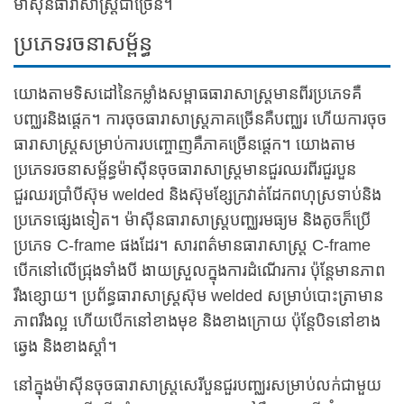
ម៉ាស៊ីនធារាសាស្ត្រជាច្រើន។
ប្រភេទរចនាសម្ព័ន្ធ
យោងតាមទិសដៅនៃកម្លាំងសម្ពាធធារាសាស្ត្រមានពីរប្រភេទគឺ
បញ្ឈរនិងផ្ដេក។ ការចុចធារាសាស្ត្រភាគច្រើនគឺបញ្ឈរ ហើយការចុច
ធារាសាស្ត្រសម្រាប់ការបញ្ចោញគឺភាគច្រើនផ្ដេក។ យោងតាម
ប្រភេទរចនាសម្ព័ន្ធម៉ាស៊ីនចុចធារាសាស្ត្រមានជួរឈរពីរជួរបួន
ជួរឈរប្រាំបីស៊ុម welded និងស៊ុមខ្សែក្រវាត់ដែកពហុស្រទាប់និង
ប្រភេទផ្សេងទៀត។ ម៉ាស៊ីនធារាសាស្ត្របញ្ឈរមធ្យម និងតូចក៏ប្រើ
ប្រភេទ C-frame ផងដែរ។ សារពត៌មានធារាសាស្ត្រ C-frame
បើកនៅលើជ្រុងទាំងបី ងាយស្រួលក្នុងការដំណើរការ ប៉ុន្តែមានភាព
រឹងខ្សោយ។ ប្រព័ន្ធធារាសាស្ត្រស៊ុម welded សម្រាប់បោះត្រាមាន
ភាពរឹងល្អ ហើយបើកនៅខាងមុខ និងខាងក្រោយ ប៉ុន្តែបិទនៅខាង
ឆ្វេង និងខាងស្តាំ។
នៅក្នុងម៉ាស៊ីនចុចធារាសាស្ត្រសេរីបួនជួរបញ្ឈរសម្រាប់លក់ជាមួយ