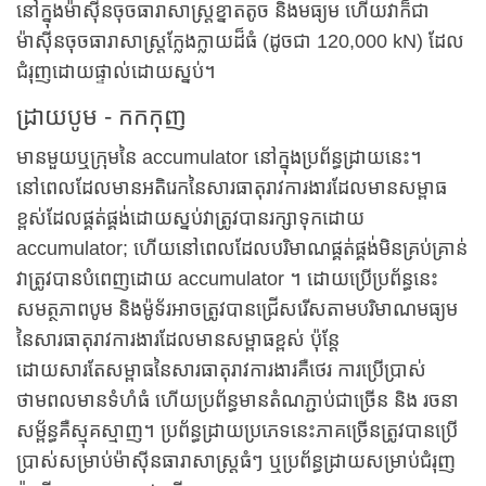
នៅក្នុងម៉ាស៊ីនចុចធារាសាស្ត្រខ្នាតតូច និងមធ្យម ហើយវាក៏ជា
ម៉ាស៊ីនចុចធារាសាស្ត្រក្លែងក្លាយដ៏ធំ (ដូចជា 120,000 kN) ដែល
ជំរុញដោយផ្ទាល់ដោយស្នប់។
ដ្រាយបូម - កកកុញ
មានមួយឬក្រុមនៃ accumulator នៅក្នុងប្រព័ន្ធដ្រាយនេះ។
នៅពេលដែលមានអតិរេកនៃសារធាតុរាវការងារដែលមានសម្ពាធ
ខ្ពស់ដែលផ្គត់ផ្គង់ដោយស្នប់វាត្រូវបានរក្សាទុកដោយ
accumulator; ហើយនៅពេលដែលបរិមាណផ្គត់ផ្គង់មិនគ្រប់គ្រាន់
វាត្រូវបានបំពេញដោយ accumulator ។ ដោយប្រើប្រព័ន្ធនេះ
សមត្ថភាពបូម និងម៉ូទ័រអាចត្រូវបានជ្រើសរើសតាមបរិមាណមធ្យម
នៃសារធាតុរាវការងារដែលមានសម្ពាធខ្ពស់ ប៉ុន្តែ
ដោយសារតែសម្ពាធនៃសារធាតុរាវការងារគឺថេរ ការប្រើប្រាស់
ថាមពលមានទំហំធំ ហើយប្រព័ន្ធមានតំណភ្ជាប់ជាច្រើន និង រចនា
សម្ព័ន្ធគឺស្មុគស្មាញ។ ប្រព័ន្ធដ្រាយប្រភេទនេះភាគច្រើនត្រូវបានប្រើ
ប្រាស់សម្រាប់ម៉ាស៊ីនធារាសាស្ត្រធំៗ ឬប្រព័ន្ធដ្រាយសម្រាប់ជំរុញ