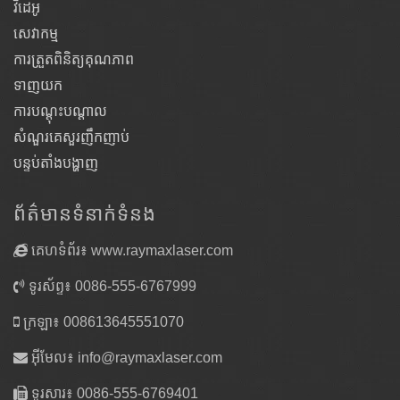
វីដេអូ
សេវាកម្ម
ការត្រួតពិនិត្យគុណភាព
ទាញយក
ការបណ្តុះបណ្តាល
សំណួរគេសួរញឹកញាប់
បន្ទប់តាំងបង្ហាញ
ព័ត៌មានទំនាក់ទំនង
គេហទំព័រ៖ www.raymaxlaser.com
ទូរស័ព្ទ៖ 0086-555-6767999
ក្រឡា៖ 008613645551070
អ៊ីមែល៖
info@raymaxlaser.com
ទូរសារ៖ 0086-555-6769401