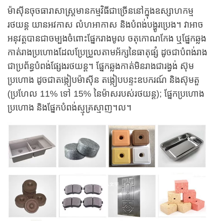
ម៉ាស៊ីនចុចធារាសាស្ត្រមានកម្មវិធីជាច្រើននៅក្នុងឧស្សាហកម្ម
រថយន្ត យានអវកាស លំហអាកាស និងបំពង់បង្ហូរប្រេង។ វាអាច
អនុវត្តបានជាចម្បងចំពោះផ្នែករាងមូល ចតុកោណកែង ឬផ្នែកឆ្លង
កាត់រាងប្រហោងដែលប្រែប្រួលតាមអ័ក្សនៃធាតុផ្សំ ដូចជាបំពង់រាង
ជាប្រព័ន្ធបំពង់ផ្សែងរថយន្ត។ ផ្នែកឆ្លងកាត់មិនរាងជារង្វង់ ស៊ុម
ប្រហោង ដូចជាតង្កៀបម៉ាស៊ីន តង្កៀបបន្ទះឧបករណ៍ និងស៊ុមតួ
(ប្រហែល 11% ទៅ 15% នៃម៉ាសរបស់រថយន្ត); ផ្នែកប្រហោង
ប្រហោង និងផ្នែកបំពង់ស្មុគ្រស្មាញ។ល។