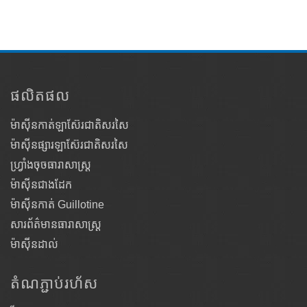
ផលិតផល
ម៉ាស៊ីនកាត់ឡាស៊ែរជាតិសរសៃ
ម៉ាស៊ីនផ្សារឡាស៊ែរជាតិសរសៃ
ហ្វ្រាំងចុចធារាសាស្ត្រ
ម៉ាស៊ីនជាងដែក
ម៉ាស៊ីនកាត់ Guillotine
សារព័ត៌មានធារាសាស្ត្រ
ម៉ាស៊ីនដាល់
តំណ​ភ្ជាប់​រហ័ស