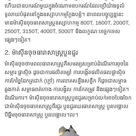
ហើយជាឧបករណ៍មួយក្នុងចំណោមឧបករណ៍ដែលប្រើយ៉ាងទូលំ
ទូលាយបំផុតនៅក្នុងឧស្សាហកម្មក្លែងបន្លំ។ នាពេលបច្ចុប្បន្ននេះ
មានម៉ាស៊ីនចុចធារាសាស្ត្រឧស្សាហកម្ម 800T, 1600T, 2000T,
2500T, 3150T, 4000T, 5000T និងលក្ខណៈបច្ចេកទេស
ផ្សេងៗទៀត។
2. ម៉ាស៊ីនចុចធារាសាស្ត្របួនជួរ
ម៉ាស៊ីនចុចថាមពលធារាសាស្ត្រគឺសមរម្យសម្រាប់ដំណើរការចុចនៃ
សម្ភារៈផ្លាស្ទិច ដូចជាការផលិតម្សៅ ការបង្កើតផលិតផលផ្លាស្ទិច
ការកែច្នៃដែកត្រជាក់ (ក្តៅ) ការលាតសន្ធឹងសន្លឹក ក៏ដូចជាសម្ពាធ
ឆ្លងកាត់ សម្ពាធពត់កោង ការបង្វិល ការកែតម្រូវ និងផ្សេងៗទៀត។
ដំណើរការ។ ម៉ាស៊ីនចុចធារាសាស្ត្របួនជួរសម្រាប់លក់អាចបែងចែក
ជាម៉ាស៊ីនចុចធារាសាស្ត្រពីរជួរ បួនជួរឈរធារាសាស្ត្រ បួនបង្គោល
បីធ្នឹមចុចធារាសាស្ត្រ បួនបង្គោល។ល។