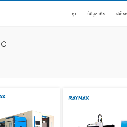
ផ្ទះ
អំពី​ពួក​យើង
ផលិត
NC