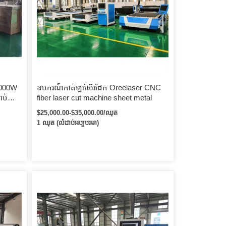
000W
ឧបករណ៍កាត់ឡាស៊ែរដែក Oreelaser CNC
ាប់ដែក
fiber laser cut machine sheet metal
cus
$25,000.00-$35,000.00/ឈុត
1 ឈុត (លំដាប់អប្បបរមា)