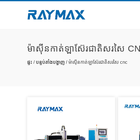
ម៉ាស៊ីនកាត់ឡាស៊ែរជាតិសរសៃ C
ផ្ទះ
/
បន្ទប់តាំងបង្ហាញ
/
ម៉ាស៊ីនកាត់ឡាស៊ែរជាតិសរសៃ cnc