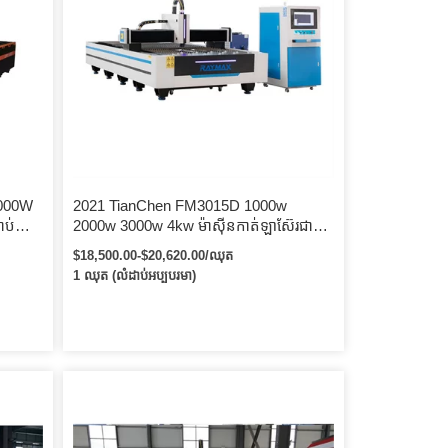
000W
2021 TianChen FM3015D 1000w
ាប់ដែក
2000w 3000w 4kw ម៉ាស៊ីនកាត់ឡាស៊ែរជាតិ
cus
សរសៃ Cnc សម្រាប់ដែកសន្លឹកអាលុយមីញ៉ូម
$18,500.00-$20,620.00/ឈុត
ដែក ម៉ាស៊ីនកាត់ឡាស៊ែរជាតិសរសៃ
1 ឈុត (លំដាប់អប្បបរមា)