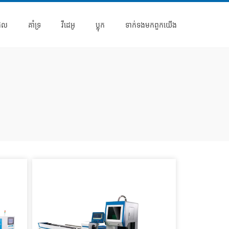
ផល
គាំទ្រ
វីដេអូ
ប្លុក
ទាក់ទង​មក​ពួក​យើង