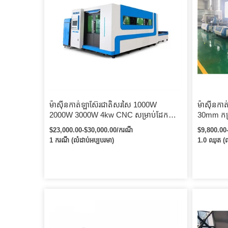
ម៉ាស៊ីនកាត់ឡាស៊ែរជាតិសរសៃ 1000W
ម៉ាស៊ីនក
2000W 3000W 4kw CNC សម្រាប់ដែក
30mm កម្រ
សន្លឹកអាលុយមីញ៉ូមដែក Raycus Fiber
ជាតិសរសៃ 
$23,000.00-$30,000.00/ករណី
$9,800.00
Laser Cutter
សរសៃ
1 ករណី (លំដាប់អប្បបរមា)
1.0 ឈុត (ល