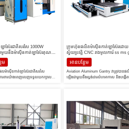
ាត់ឡាស៊ែរជាតិសរសៃ 1000W
ក្រុមហ៊ុនផលិតម៉ាស៊ីនកាត់ឡាស៊ែរដោយ
មួយនឹងម៉ាស៊ីនកាត់ឡាស៊ែរគុណ
ស្វ័យប្រវត្តិ CNC រាងមូលការ៉េ ss ms 
ដែកអ៊ីណុក ម៉ាស៊ីនកាត់បំពង់ឡាស៊ែរ
ថែម
អាន​បន្ថែម
ិតផលម៉ាស៊ីនកាត់ឡាស៊ែរជាតិសរសៃ
Aviation Aluminum Gantry វាត្រូវបានផល
មការពារយ៉ាងពេញលេញទទួលយកក្បាលកាត់
ឡើងជាមួយនឹងស្តង់ដារលំហអាកាស និងបង្កើ
ech និងប្រព័ន្ធគ្រប់គ្រង Chengdu
ដោយការបន្ថែមការចុច 4300 តោន។ បន្ទាប់ពីក
ញ្ចូលគ្នាជាមួយនឹងរចនាសម្ព័ន្ធម៉ាស៊ីន CNC
ព្យាបាលភាពចាស់ កម្លាំងរបស់វាអាចឈានដល
 របស់ក្រុមហ៊ុនផ្ទាល់ គ្រែម៉ាស៊ីនទាំងមូល
T6 ដែលជាកម្លាំងខ្លាំងបំផុតនៃ gantry ទាំងអ
លាំងខ្ពស់ ស៊ុមម៉ាស៊ីន quenching ដោយ
អាលុយមីញ៉ូអាកាសចរណ៍មានគុណសម្បត្តិជាច្
600 ដឺក្រេដើម្បីធានាថា ថាមិនមានការខូច
ភាពរឹងល្អ ទម្ងន់ស្រាល ធន់នឹងច្រេះ ប្រឆាំងអុកស
 racks និងតារាងវេទិកាពីរអាលុយមីញ៉ូម,
ដង់ស៊ីតេទាប និងបង្កើនដំណើរការយ៉ាងច្រើន 