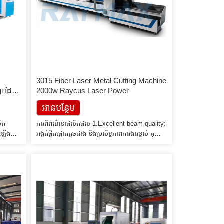
3015 Fiber Laser Metal Cutting Machine
gi ដែក
2000w Raycus Laser Power
អាន​បន្ថែម
ិត
ការពិពណ៌នាផលិតផល 1.Excellent beam quality:
តឡើង
អង្កត់ផ្ចិតផ្តោតតូចជាង និងប្រសិទ្ធភាពការងារខ្ពស់ គុណ
ារ
ភាពខ្ពស់។ 2. ល្បឿនកាត់ខ្ពស់៖ ល្បឿនកាត់គឺច្រើនជាង
់ 6061
20m/min 3. ការរត់មានស្ថេរភាព៖ ការប្រើប្រាស់
ស់។
ឡាស៊ែរជាតិសរសៃនាំចូលពីពិភពលោកកំពូល ដំណើរការ
រើនដូចជា
មានស្ថេរភាព ផ្នែកសំខាន់ៗអាចឈានដល់ 100,000
៊ីតកម្ម
ម៉ោង; 4. ប្រសិទ្ធភាពខ្ពស់សម្រាប់ការបំប្លែង
[…]
photoelectric: ប្រៀបធៀបជាមួយម៉ាស៊ីនកាត់ឡាស៊ែរ
CO2 ជាតិសរសៃ […]