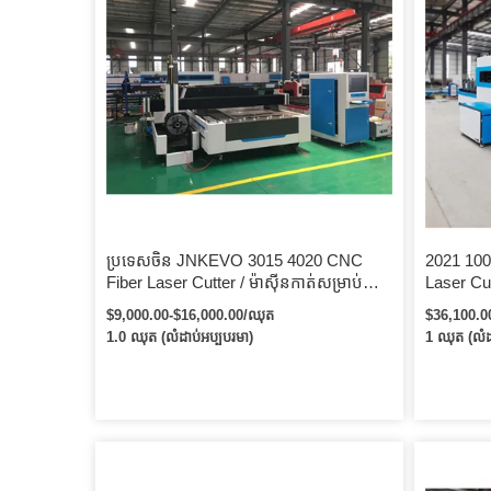
ប្រទេសចិន JNKEVO 3015 4020 CNC
2021 10
Fiber Laser Cutter / ម៉ាស៊ីនកាត់សម្រាប់
Laser Cut
ទង់ដែង / អាលុយមីញ៉ូ / ដែកអ៊ីណុក / ដែក
wuhan Ra
$9,000.00-$16,000.00/ឈុត
$36,100.0
កាបូន
ឡាស៊ែរជា
1.0 ឈុត (លំដាប់អប្បបរមា)
1 ឈុត (លំដ