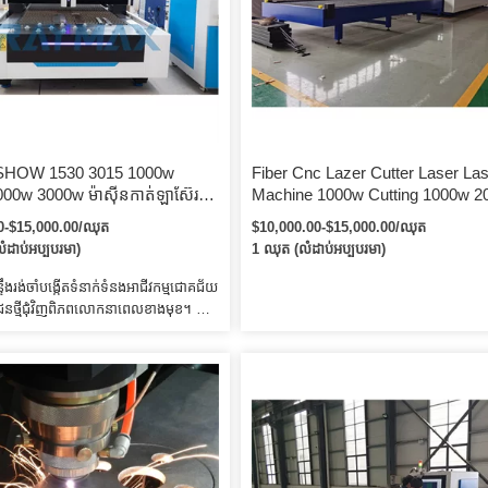
SHOW 1530 3015 1000w
Fiber Cnc Lazer Cutter Laser La
00w 3000w ម៉ាស៊ីនកាត់ឡាស៊ែរ
Machine 1000w Cutting 1000w 2
ែក CNC / ម៉ាស៊ីនកាត់ឡាស៊ែរជាតិ
3kw 3015 Fiber Optic Equipment
0-$15,000.00/ឈុត
$10,000.00-$15,000.00/ឈុត
អ៊ីណុក
Lazer Cutter Carbon Metal Fiber 
ំដាប់អប្បបរមា)
1 ឈុត (លំដាប់អប្បបរមា)
Cutting Machine for Stainless Ste
Sheet
ទឹងរង់ចាំបង្កើតទំនាក់ទំនងអាជីវកម្មជោគជ័យ
ជនថ្មីជុំវិញពិភពលោកនាពេលខាងមុខ។ នៅ
ីនត្រូវបានគ្របដោយស្នោដើម្បីការពារ
ញ័រ។ យើងកំពុងទន្ទឹងរង់ចាំបង្កើតទំនាក់ទំនង
ោគជ័យជាមួយអតិថិជនថ្មីជុំវិញពិភពលោកនា
ខ។