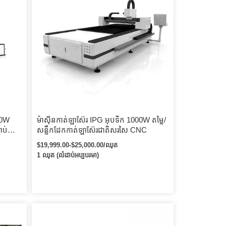
00W
ម៉ាស៊ីនកាត់ឡាស៊ែរ IPG អុបទិក 1000W តម្លៃ/
ាប់ដែក
សន្លឹកដែកកាត់ឡាស៊ែរជាតិសរសៃ CNC
PG
$19,999.00-$25,000.00/ឈុត
1 ឈុត (លំដាប់អប្បបរមា)