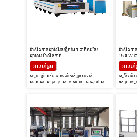
ម៉ាស៊ីនកាត់ឡាស៊ែរសន្លឹកដែក ជាតិសរសៃ
ម៉ាស៊ីនក
ឡាស៊ែរ ម៉ាស៊ីនកាត់
1500W ជា
ភាពខ្ពស់
អាន​បន្ថែម
អាន​បន្
សម្ភារៈប្រើប្រាស់៖ ឧបករណ៍កាត់ឡាស៊ែរជាតិ
កម្មវិធីផល
សរសៃគឺសមរម្យសម្រាប់ការកាត់លោហៈដែកដូចជាសន្លឹក
ឧស្សាហកម្
ដែកអ៊ីណុក សន្លឹកដែកកាបូន បន្ទះដែកយ៉ាន់ស្ព័រ ដែក
ឡាស៊ែរ au3t
ស្ពាន់ បន្ទះមាស បន្ទះរអិល បន្ទះទីតានីម សន្លឹកដែក
Leetro រួមប
បំពង់ និងបំពង់ជាដើម។ ឧស្សាហកម្មកម្មវិធី៖ គ្រឿង
ប្រភេទ R & D
អលង្ការ គ្រឿងផ្ទះបាយ តួ និងទូ បំពង់ដែក ចង្កៀង
welding កម្
និងគោម គ្រឿងដែក គ្រឿងរឹង គ្រឿងម៉ាស៊ីន គ្រឿង
សីតុណ្ហភាព 
បន្លាស់រថយន្ត ជណ្តើរយន្ត […]
ទ្រង់ទ្រាយ,
[…]