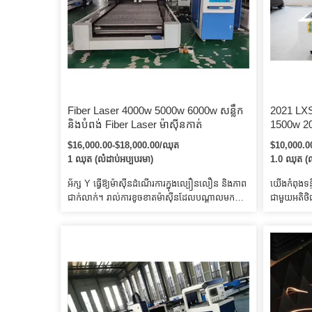
Fiber Laser 4000w 5000w 6000w សន្លឹក
2021 LX
និងបំពង់ Fiber Laser ម៉ាស៊ីនកាត់
1500w 20
ជាតិសរសៃដ
$16,000.00-$18,000.00/ឈុត
$10,000.0
សរសៃដែក
1 ឈុត (លំដាប់អប្បបរមា)
1.0 ឈុត (ល
អ័ក្ស Y ធ្វើឱ្យម៉ាស៊ីនដំណើរការក្នុងល្បឿនលឿន និងភាព
យើងកំពុងទន្
ជាក់លាក់។ រាល់ការខូចខាតម៉ាស៊ីនដែលបណ្តាលមកពី
ជាមួយអតិថិ
ការប្រើប្រាស់មិនត្រឹមត្រូវនឹងត្រូវគិតប្រាក់។ 4. យើងនឹង
កណ្តាលម៉ាស៊
ផ្តល់គ្រឿងបន្លាស់ប្រើប្រាស់ក្នុងតម្លៃភ្នាក់ងារមួយ នៅពេល
ម៉ាស៊ីនពីការ
ដែលអ្នកត្រូវការជំនួស។
អាជីវកម្មជ
ពេលខាងមុ