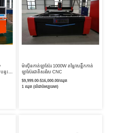
w
ម៉ាស៊ីនកាត់ឡាស៊ែរ 1000W តម្លៃ/សន្លឹកកាត់
ន្ទះ
ឡាស៊ែរជាតិសរសៃ CNC
$9,999.00-$16,000.00/ឈុត
1 ឈុត (លំដាប់អប្បបរមា)