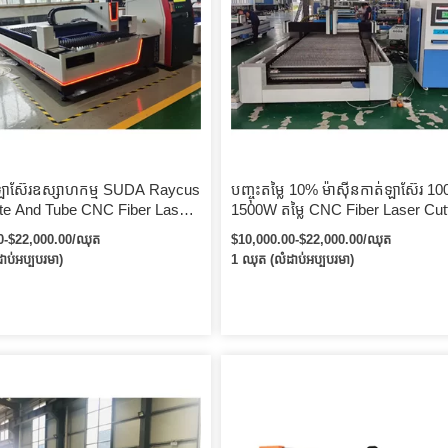
ាស៊ែរឧស្សាហកម្ម SUDA Raycus
បញ្ចុះតម្លៃ 10% ម៉ាស៊ីនកាត់ឡាស៊ែរ 1
ate And Tube CNC Fiber Laser
1500W តម្លៃ CNC Fiber Laser Cut
Machine with Rotary Device
Sheet Metal
0-$22,000.00/ឈុត
$10,000.00-$22,000.00/ឈុត
ាប់អប្បបរមា)
1 ឈុត (លំដាប់អប្បបរមា)