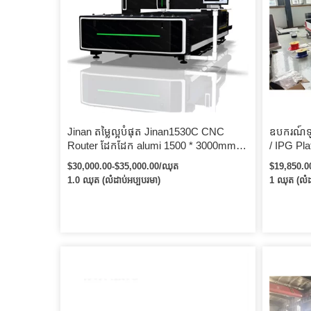
Jinan តម្លៃល្អបំផុត Jinan1530C CNC
ឧបករណ៍ឡ
Router ដែកដែក alumi 1500 * 3000mm
/ IPG Pl
សន្លឹកដែក 6m បំពង់ cnc ម៉ាស៊ីនកាត់ឡាស៊ែរ
Cutting 
$30,000.00-$35,000.00/ឈុត
$19,850.0
ជាតិសរសៃ
1.0 ឈុត (លំដាប់អប្បបរមា)
1 ឈុត (លំដ