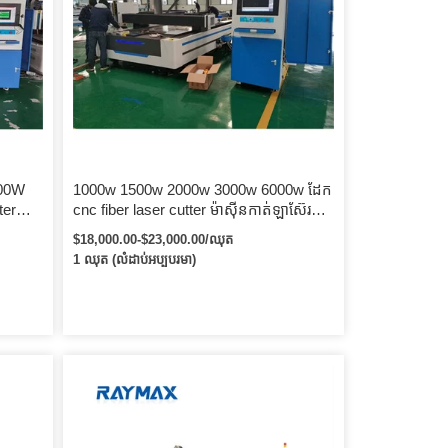
000W
1000w 1500w 2000w 3000w 6000w ដែក
ter
cnc fiber laser cutter ម៉ាស៊ីនកាត់ឡាស៊ែរ
សម្រាប់ដែកដែកអាលុយមីញ៉ូមសន្លឹកបន្ទះ
$18,000.00-$23,000.00/ឈុត
ទង់ដែង
1 ឈុត (លំដាប់អប្បបរមា)