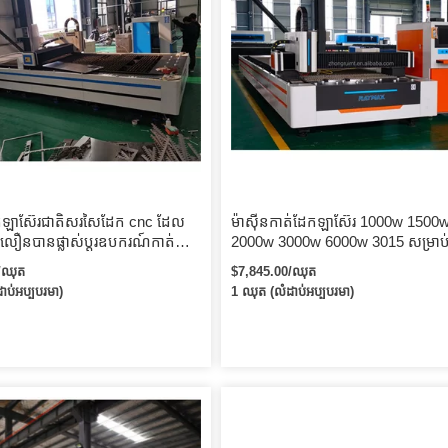
ាត់ឡាស៊ែរជាតិសរសៃដែក cnc ដែល
ម៉ាស៊ីនកាត់ដែកឡាស៊ែរ 1000w 1500
លឿនបានផ្លាស់ប្តូរឧបករណ៍កាត់
2000w 3000w 6000w 3015 សម្រាប់ប
តិសរសៃតារាង
ដែកអ៊ីណុកកាបូន និងបំពង់
/ឈុត
$7,845.00/ឈុត
ាប់អប្បបរមា)
1 ឈុត (លំដាប់អប្បបរមា)