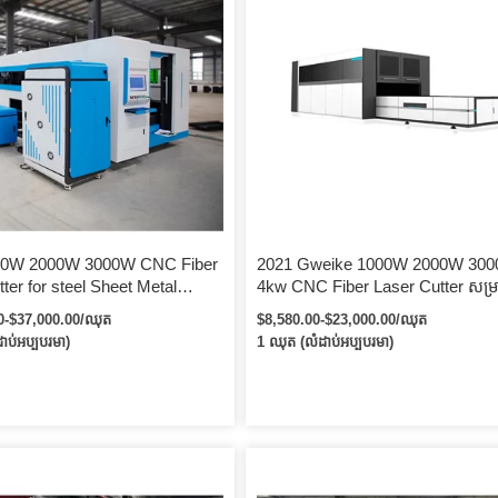
00W 2000W 3000W CNC Fiber
2021 Gweike 1000W 2000W 30
ter for steel Sheet Metal
4kw CNC Fiber Laser Cutter សម្រ
ycus 1530 3015 ម៉ាស៊ីនកាត់
សន្លឹកអាលុយមីញ៉ូមដែក Raycus / I
0-$37,000.00/ឈុត
$8,580.00-$23,000.00/ឈុត
តិសរសៃ
Fiber ម៉ាស៊ីនកាត់ឡាស៊ែរ
ាប់អប្បបរមា)
1 ឈុត (លំដាប់អប្បបរមា)