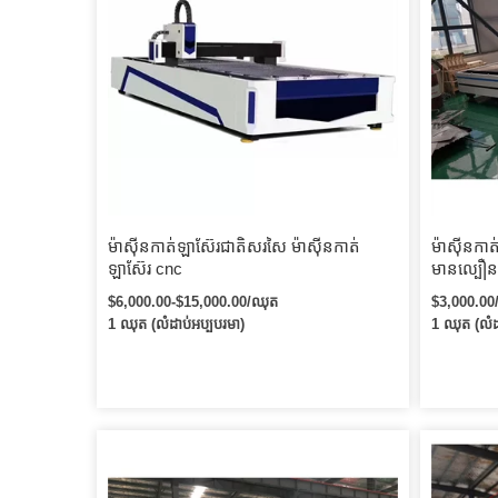
ម៉ាស៊ីនកាត់ឡាស៊ែរជាតិសរសៃ ម៉ាស៊ីនកាត់
ម៉ាស៊ីនក
ឡាស៊ែរ cnc
មានល្បឿន
ឡាស៊ែរជា
$6,000.00-$15,000.00/ឈុត
$3,000.00
1 ឈុត (លំដាប់អប្បបរមា)
1 ឈុត (លំដ