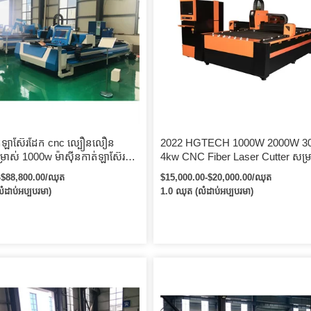
ាត់ឡាស៊ែរដែក cnc ល្បឿនលឿន
2022 HGTECH 1000W 2000W 3
ាស់ 1000w ម៉ាស៊ីនកាត់ឡាស៊ែរ
4kw CNC Fiber Laser Cutter សម្រ
1000w ម៉ាស៊ីនកាត់ឡាស៊ែរជាតិ
សន្លឹកអាលុយមីញ៉ូមដែក wuhan Ray
-$88,800.00/ឈុត
$15,000.00-$20,000.00/ឈុត
Fiber Laser Cutting Machine
ំដាប់អប្បបរមា)
1.0 ឈុត (លំដាប់អប្បបរមា)