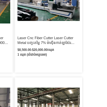
ser
Laser Cnc Fiber Cutter Laser Cutter
000w
Metal បញ្ចុះតម្លៃ 7% ម៉ាស៊ីនកាត់ឡាស៊ែរ
 Cnc
500W 1000W តម្លៃ / CNC Fiber Laser
$8,500.00-$20,000.00/ឈុត
Laser
Laser Sheet Metal
1 ឈុត (លំដាប់អប្បបរមា)
el