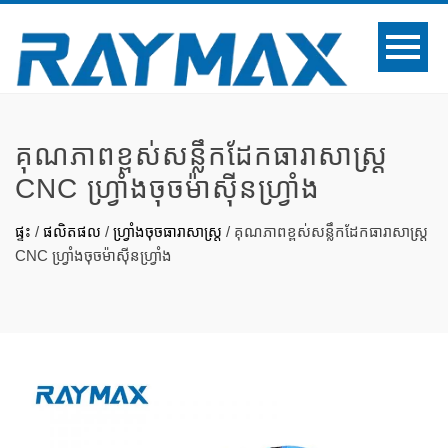
គុណភាពខ្ពស់សន្លឹកដែកធារាសាស្ត្រ
CNC ហ្វ្រាំងចុចម៉ាស៊ីនហ្វ្រាំង
ផ្ទះ
/
ផលិតផល
/
ហ្វ្រាំងចុចធារាសាស្ត្រ
/
គុណភាពខ្ពស់សន្លឹកដែកធារាសាស្ត្រ
CNC ហ្វ្រាំងចុចម៉ាស៊ីនហ្វ្រាំង