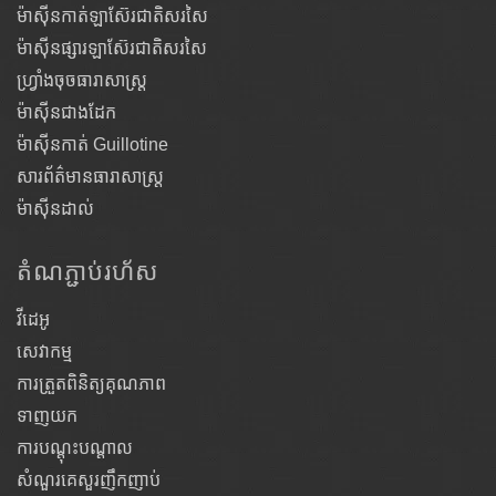
ម៉ាស៊ីនកាត់ឡាស៊ែរជាតិសរសៃ
ម៉ាស៊ីនផ្សារឡាស៊ែរជាតិសរសៃ
ហ្វ្រាំងចុចធារាសាស្ត្រ
ម៉ាស៊ីនជាងដែក
ម៉ាស៊ីនកាត់ Guillotine
សារព័ត៌មានធារាសាស្ត្រ
ម៉ាស៊ីនដាល់
តំណ​ភ្ជាប់​រហ័ស
វីដេអូ
សេវាកម្ម
ការត្រួតពិនិត្យគុណភាព
ទាញយក
ការបណ្តុះបណ្តាល
សំណួរគេសួរញឹកញាប់