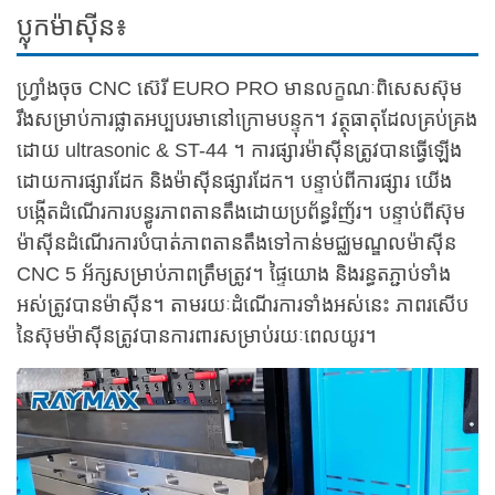
ប្លុកម៉ាស៊ីន៖
ហ្វ្រាំងចុច CNC ស៊េរី EURO PRO មានលក្ខណៈពិសេសស៊ុម
រឹងសម្រាប់ការផ្លាតអប្បបរមានៅក្រោមបន្ទុក។ វត្ថុធាតុដែលគ្រប់គ្រង
ដោយ ultrasonic & ST-44 ។ ការផ្សារម៉ាស៊ីនត្រូវបានធ្វើឡើង
ដោយការផ្សារដែក និងម៉ាស៊ីនផ្សារដែក។ បន្ទាប់ពីការផ្សារ យើង
បង្កើតដំណើរការបន្ធូរភាពតានតឹងដោយប្រព័ន្ធរំញ័រ។ បន្ទាប់ពីស៊ុម
ម៉ាស៊ីនដំណើរការបំបាត់ភាពតានតឹងទៅកាន់មជ្ឈមណ្ឌលម៉ាស៊ីន
CNC 5 អ័ក្សសម្រាប់ភាពត្រឹមត្រូវ។ ផ្ទៃយោង និងរន្ធតភ្ជាប់ទាំង
អស់ត្រូវបានម៉ាស៊ីន។ តាមរយៈដំណើរការទាំងអស់នេះ ភាពរសើប
នៃស៊ុមម៉ាស៊ីនត្រូវបានការពារសម្រាប់រយៈពេលយូរ។