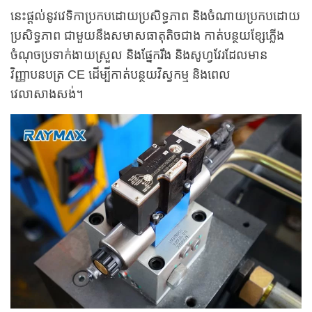
នេះផ្តល់នូវវេទិកាប្រកបដោយប្រសិទ្ធភាព និងចំណាយប្រកបដោយ
ប្រសិទ្ធភាព ជាមួយនឹងសមាសធាតុតិចជាង កាត់បន្ថយខ្សែភ្លើង
ចំណុចប្រទាក់ងាយស្រួល និងផ្នែករឹង និងសូហ្វវែរដែលមាន
វិញ្ញាបនបត្រ CE ដើម្បីកាត់បន្ថយវិស្វកម្ម និងពេល
វេលាសាងសង់។