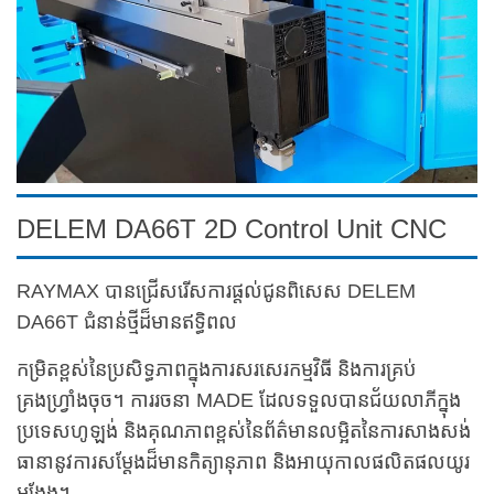
DELEM DA66T 2D Control Unit CNC
RAYMAX បានជ្រើសរើសការផ្តល់ជូនពិសេស DELEM
DA66T ជំនាន់ថ្មីដ៏មានឥទ្ធិពល
កម្រិតខ្ពស់នៃប្រសិទ្ធភាពក្នុងការសរសេរកម្មវិធី និងការគ្រប់
គ្រងហ្វ្រាំងចុច។ ការរចនា MADE ដែលទទួលបានជ័យលាភីក្នុង
ប្រទេសហូឡង់ និងគុណភាពខ្ពស់នៃព័ត៌មានលម្អិតនៃការសាងសង់
ធានានូវការសម្តែងដ៏មានកិត្យានុភាព និងអាយុកាលផលិតផលយូរ
អង្វែង។