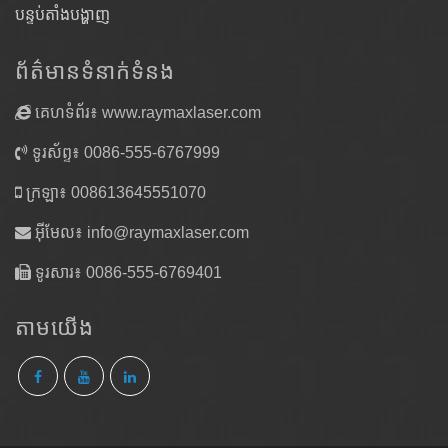
បន្ទប់តាំងបង្ហាញ
ព័ត៌មានទំនាក់ទំនង
គេហទំព័រ៖ www.raymaxlaser.com
ទូរស័ព្ទ៖ 0086-555-6767999
ក្រឡា៖ 008613645551070
អ៊ីមែល៖
info@raymaxlaser.com
ទូរសារ៖ 0086-555-6769401
តាម​យើង