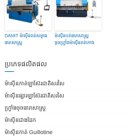
DA58T ម៉ាស៊ីនពត់សម្ពាធ
ម៉ាស៊ីនបត់ធារាសាស្ត្រ
ធារាសាស្ត្រ
ចុចហ្វ្រាំងម៉ាស៊ីនពត់កោង
ប្រភេទផលិតផល
ម៉ាស៊ីនកាត់ឡាស៊ែរជាតិសរសៃ
ម៉ាស៊ីនផ្សារឡាស៊ែរជាតិសរសៃ
ហ្វ្រាំងចុចធារាសាស្ត្រ
ម៉ាស៊ីនជាងដែក
ម៉ាស៊ីនកាត់ Guillotine