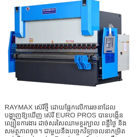
RAYMAX ស៊េរីថ្មី ដោយផ្អែកលើការរចនាដែល
បង្ហាញឱ្យឃើញ ស៊េរី EURO PROS បានបង្កើន
ល្បឿនការងារ ដាច់សរសៃឈាមខួរក្បាល ពន្លឺថ្ងៃ និង
សមត្ថភាពចុច។ ជាមួយនឹងបច្ចេកវិទ្យាចលនាកម្រិត