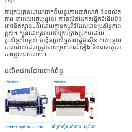
ការគ្រប់គ្រងដោយជោគជ័យនូវភាពជាក់លាក់ និងផលិត
ភាព នាពេលបច្ចុប្បន្ននេះ ការផលិតដែកសន្លឹកទំនើបមិន
អាចនឹកស្មានដល់ដោយគ្មានកម្មវិធីដែលមានប្រសិទ្ធភាព
ខ្ពស់។ ក្បួនដោះស្រាយការគ្រប់គ្រងប្រកបដោយ
ប្រសិទ្ធភាពខ្ពស់ បង្កើនប្រសិទ្ធភាពវដ្តម៉ាស៊ីន កាត់បន្ថយ
ពេលវេលាដែលត្រូវការសម្រាប់ការដំឡើង និងធានាគុណ
ភាពខ្ពស់ជាប់លាប់។
ផលិតផលដែលពាក់ព័ន្ធ
electro-hydraulic cnc
តម្លៃម៉ាស៊ីនពត់កោង បន្ទះដែក