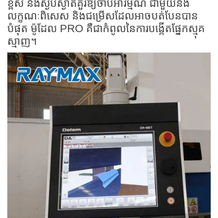
ខ្ពស់ និងស្ងប់ស្ងាត់គួរឱ្យចាប់អារម្មណ៍ ជាមួយនឹង
លក្ខណៈពិសេស និងជម្រើសដែលអាចបត់បែនបាន
បំផុត ម៉ូដែល PRO គឺជាកំពូលនៃការបង្កើតផ្នែកស្មុគ
ស្មាញ។