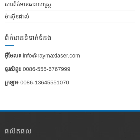
សារព័ត៌មានធារាសាស្ត្រ
ម៉ាស៊ីនដាល់
ព័ត៌មានទំនាក់ទំនង
អ៊ីមែល៖
info@raymaxlaser.com
ទូរស័ព្ទ៖
0086-555-6767999
ក្រឡា៖
0086-13645551070
ផលិតផល