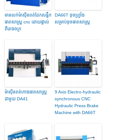
មានលក់ម៉ាស៊ីនពត់ដែកសន្លឹក
DA66T ចុចហ្វ្រាំង
ធារាសាស្ត្រ cnc ដោយផ្ទាល់
សម្រាប់ចុចធារាសាស្ត្រ
ពីរោងចក្រ
ម៉ាស៊ីនពត់កោងធារាសាស្ត្រ
9 Axis Electro-hydraulic
ជាមួយ DA41
synchronous CNC
Hydraulic Press Brake
Machine with DA66T