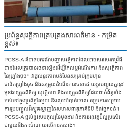
ប្រព័ន្ធសុវត្ថិភាពគ្រប់គ្រងសារពត៌មាន - កម្រិត
ខ្ពស់៖
PCSS-A គឺជាឧបករណ៍បញ្ជាសុវត្ថិភាពដែលអាចសរសេរកម្មវិធី
បានដែលត្រូវបានរចនាឡើងដើម្បីកែលម្អដំណើរការ និងសុវត្ថិភាព
នៃហ្វ្រាំងចុច។ វាផ្តល់នូវភាពបត់បែនសម្រាប់ក្រុមហ៊ុន
ផលិតហ្វ្រាំងចុច និងសម្រួលដំណើរការរចនាដោយរួមបញ្ចូលគ្នានូវ
មុខងារត្រួតពិនិត្យ សុវត្ថិភាព និងការត្រួតពិនិត្យដែលពាក់ព័ន្ធទាំង
អស់ទៅក្នុងប្រព័ន្ធតែមួយ និងលុបបំបាត់ចោល តម្រូវការសម្រាប់
ការរួមបញ្ចូលដ៏ស្មុគស្មាញនៃសមាសធាតុភាគីទីបី និងផ្នែកទន់។
PCSS-A ផ្តល់នូវសមតុល្យនៃមុខងារ និងការអនុវត្តដ៏ល្អប្រសើរ
ជាមួយនឹងការចំណាយលើការកសាង។