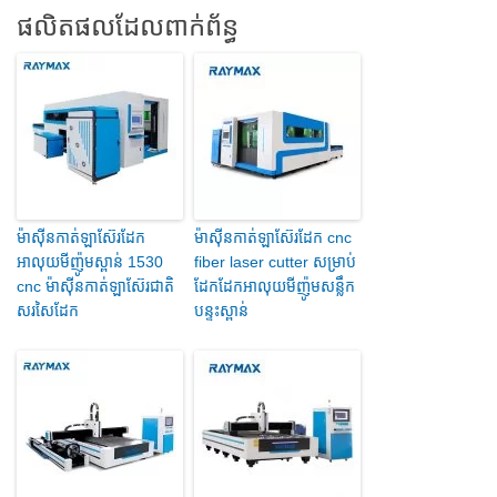
ផលិតផលដែលពាក់ព័ន្ធ
ម៉ាស៊ីនកាត់ឡាស៊ែរដែក
ម៉ាស៊ីនកាត់ឡាស៊ែរដែក cnc
អាលុយមីញ៉ូមស្ពាន់ 1530
fiber laser cutter សម្រាប់
cnc ម៉ាស៊ីនកាត់ឡាស៊ែរជាតិ
ដែកដែកអាលុយមីញ៉ូមសន្លឹក
សរសៃដែក
បន្ទះស្ពាន់