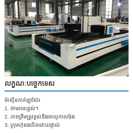
លក្ខណៈបច្ចេកទេស
ម៉ាស៊ីនកាត់ឡាស៊ែរ
1. ថាមពលខ្ពស់។
2. ភាពត្រឹមត្រូវខ្ពស់និងអាយុកាលវែង
3. ក្រុមហ៊ុនផលិតដោយផ្ទាល់