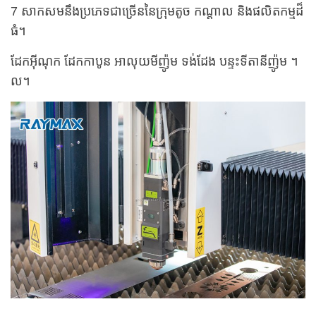
7 សាកសមនឹងប្រភេទជាច្រើននៃក្រុមតូច កណ្តាល និងផលិតកម្មដ៏
ធំ។
ដែកអ៊ីណុក ដែកកាបូន អាលុយមីញ៉ូម ទង់ដែង បន្ទះទីតានីញ៉ូម ។
ល។