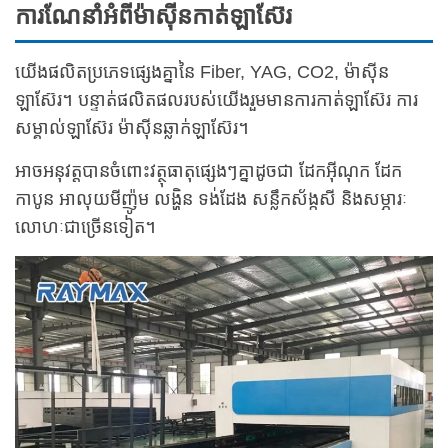
ការណែនាំអំពីម៉ាស៊ីនកាត់ឡាស៊ែរ
យើងផលិតប្រភេទផ្សេងគ្នានៃ Fiber, YAG, CO2, ម៉ាស៊ីន
ឡាស៊ែរ។ បន្ទាត់ផលិតផលរបស់យើងរួមមានការកាត់ឡាស៊ែរ ការ
សម្គាល់ឡាស៊ែរ ម៉ាស៊ីនឆ្លាក់ឡាស៊ែរ។
អាចអនុវត្តបានចំពោះវត្ថុធាតុផ្សេងៗគ្នាដូចជា ដែកអ៊ីណុក ដែក
កាបូន អាលុយមីញ៉ូម លង្ហិន ទង់ដែង សន្លឹកស័ង្កសី និងសម្ភារៈ
លោហៈជាច្រើនទៀត។