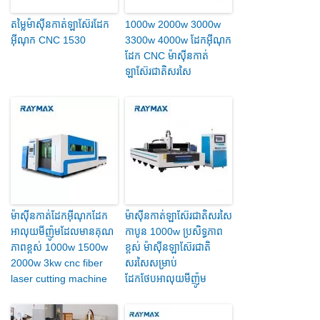
តម្លៃម៉ាស៊ីនកាត់ឡាស៊ែរដែក
1000w 2000w 3000w
អ៊ីណុក CNC 1530
3300w 4000w ដែកអ៊ីណុក
ដែក CNC ម៉ាស៊ីនកាត់
ឡាស៊ែរជាតិសរសៃ
ម៉ាស៊ីនកាត់ដែកអ៊ីណុកដែក
ម៉ាស៊ីនកាត់ឡាស៊ែរជាតិសរសៃ
អាលុយមីញ៉ូមដែលមានគុណ
កាបូន 1000w ប្រសិទ្ធភាព
ភាពខ្ពស់ 1000w 1500w
ខ្ពស់ ម៉ាស៊ីនឡាស៊ែរជាតិ
2000w 3kw cnc fiber
សរសៃសម្រាប់
laser cutting machine
ដែកថែបអាលុយមីញ៉ូម