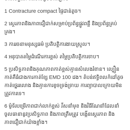
1 Contracture compact ផ្ទៃជាន់តូច។
2 ស្ថេរភាពនិងភាពជឿជាក់សម្រាប់ប្រព័ន្ធផ្លូវពន្លឺ និងប្រព័ន្ធគ្រប់
គ្រង។
3 ការរចនាមនុស្សធម៌ ប្រតិបត្តិការងាយស្រួល។
4 អនុបាតតម្លៃដំណើរការខ្ពស់ តម្លៃប្រតិបត្តិការទាប។
5 ប្រសិទ្ធភាពនិងគុណភាពកាត់ខ្ពស់គ្មានសំលេងរំខាន។ ល្បឿន
កាត់គឺធំជាងការកាត់ខ្សែ EMD 100 ដង។ តំបន់ឥទ្ធិពលកំដៅតូច
កាត់ថ្នេររលោង និងគ្មានការខូចទ្រង់ទ្រាយ ការព្យាបាលក្រោយមិន
ត្រូវការទេ។
6 ម៉ូទ័របម្រើភាពជាក់លាក់ខ្ពស់ វីសនាំមុខ និងវិធីណែនាំដែលនាំ
ចូលធានានូវប្រសិទ្ធភាព និងភាពត្រឹមត្រូវ បង្កើនស្ថេរភាព និង
ភាពជឿជាក់យ៉ាងខ្លាំង។