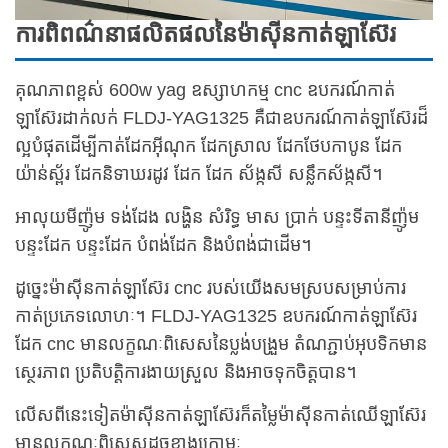
ការពិពណ៌នាផលិតផលនៃម៉ាស៊ីនកាត់ឡាស៊ែរ
គុណភាពខ្ពស់ 600w yag ឧស្សាហកម្ម cnc ឧបករណ៍កាត់
ឡាស៊ែរដាក់លក់ FLDJ-YAG1325 គឺជាឧបករណ៍កាត់ឡាស៊ែរដ៏
ល្អបំផុតដើម្បីកាត់ដែកអ៊ីណុក ដែកស្រាល ដែកថែបកាបូន ដែក
យ៉ាន់ស្ព័រ ដែកនិទាឃរដូវ ដែក ដែក ស័ង្កសី សន្លឹកស័ង្កសី។
អាលុយមីញ៉ូម ទង់ដែង លង្ហិន សំរិទ្ធ មាស ប្រាក់ បន្ទះទីតានីញ៉ូម
បន្ទះដែក បន្ទះដែក បំពង់ដែក និងបំពង់ជាដើម។
ដូច្នេះម៉ាស៊ីនកាត់ឡាស៊ែរ cnc របស់យើងសមស្របសម្រាប់ការ
កាត់ប្រភេទលោហៈ។ FLDJ-YAG1325 ឧបករណ៍កាត់ឡាស៊ែរ
ដែក cnc មានលក្ខណៈពិសេសនៃប្លង់បង្រួម តំណភ្ជាប់អុបទិកមាន
ស្ថេរភាព ប្រតិបត្តិការងាយស្រួល និងអាចទុកចិត្តបាន។
លើសពីនេះទៀតម៉ាស៊ីនកាត់ឡាស៊ែរក៏តម្លៃម៉ាស៊ីនកាត់ឈើឡាស៊ែរ
មានលក្ខណៈពិសេសដូចខាងក្រោមៈ