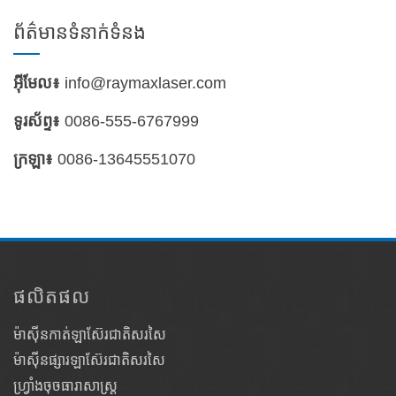
ព័ត៌មានទំនាក់ទំនង
អ៊ីមែល៖
info@raymaxlaser.com
ទូរស័ព្ទ៖
0086-555-6767999
ក្រឡា៖
0086-13645551070
ផលិតផល
ម៉ាស៊ីនកាត់ឡាស៊ែរជាតិសរសៃ
ម៉ាស៊ីនផ្សារឡាស៊ែរជាតិសរសៃ
ហ្វ្រាំងចុចធារាសាស្ត្រ