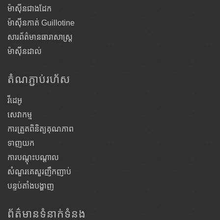
ម៉ាស៊ីនជាងដែក
ម៉ាស៊ីនកាត់ Guillotine
សារព័ត៌មានធារាសាស្ត្រ
ម៉ាស៊ីនដាល់
តំណ​ភ្ជាប់​រហ័ស
វីដេអូ
សេវាកម្ម
ការត្រួតពិនិត្យគុណភាព
ទាញយក
ការបណ្តុះបណ្តាល
សំណួរគេសួរញឹកញាប់
បន្ទប់តាំងបង្ហាញ
ព័ត៌មានទំនាក់ទំនង