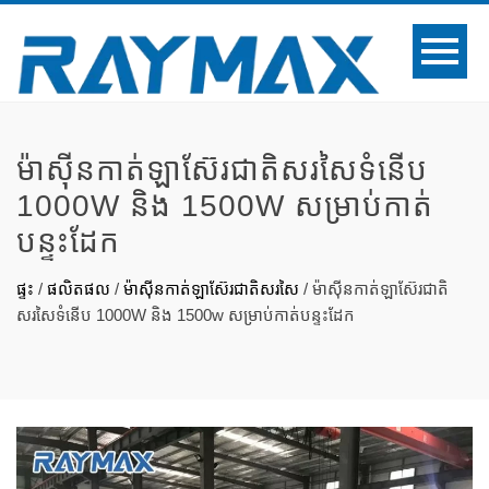
ម៉ាស៊ីនកាត់ឡាស៊ែរជាតិសរសៃទំនើប
1000W និង 1500W សម្រាប់កាត់
បន្ទះដែក
ផ្ទះ
/
ផលិតផល
/
ម៉ាស៊ីនកាត់ឡាស៊ែរជាតិសរសៃ
/
ម៉ាស៊ីនកាត់ឡាស៊ែរជាតិ
សរសៃទំនើប 1000W និង 1500w សម្រាប់កាត់បន្ទះដែក