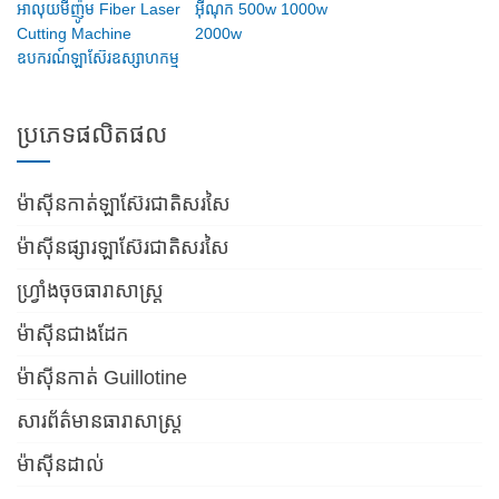
អាលុយមីញ៉ូម Fiber Laser
អ៊ីណុក 500w 1000w
Cutting Machine
2000w
ឧបករណ៍ឡាស៊ែរឧស្សាហកម្ម
ប្រភេទផលិតផល
ម៉ាស៊ីនកាត់ឡាស៊ែរជាតិសរសៃ
ម៉ាស៊ីនផ្សារឡាស៊ែរជាតិសរសៃ
ហ្វ្រាំងចុចធារាសាស្ត្រ
ម៉ាស៊ីនជាងដែក
ម៉ាស៊ីនកាត់ Guillotine
សារព័ត៌មានធារាសាស្ត្រ
ម៉ាស៊ីនដាល់