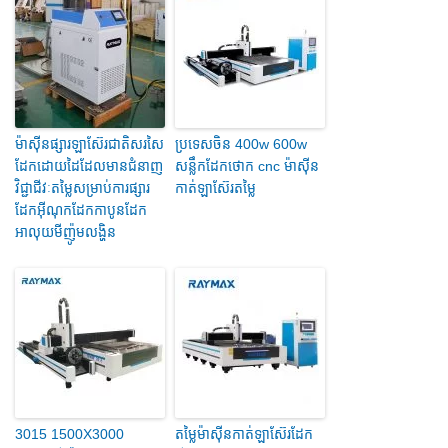
ម៉ាស៊ីនផ្សារឡាស៊ែរជាតិសរសៃ
ប្រទេសចិន 400w 600w
ដែកដោយដៃដែលមានជំនាញ
សន្លឹកដែកថោក cnc ម៉ាស៊ីន
វិជ្ជាជីវៈតម្លៃសម្រាប់ការផ្សារ
កាត់ឡាស៊ែរតម្លៃ
ដែកអ៊ីណុកដែកកាបូនដែក
អាលុយមីញ៉ូមលង្ហិន
3015 1500X3000
តម្លៃម៉ាស៊ីនកាត់ឡាស៊ែរដែក